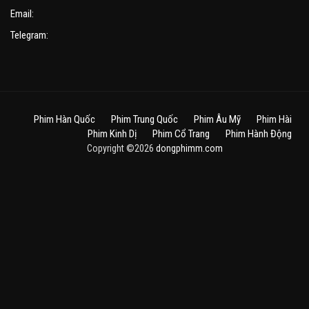
Email:
Telegram:
Phim Hàn Quốc
Phim Trung Quốc
Phim Âu Mỹ
Phim Hài
Phim Kinh Dị
Phim Cổ Trang
Phim Hành Động
Copyright ©2026
dongphimm.com