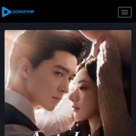
Toggle
naviga