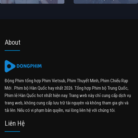
About
Động Phim tổng hợp Phim Vietsub, Phim Thuyết Minh, Phim Chiếu Rạp
Mới . Phim bộ Hàn Quốc hay nhất 2026. Tổng hợp Phim bộ Trung Quốc,
Phim lẻ Hàn Quốc hot nhất hiện nay. Trang web này chỉ cung cấp dịch vụ
trang web, không cung cấp lưu trữ tài nguyên và không tham gia ghi và
tải lên. Nếu có vi phạm bản quyền, vui lòng liên hệ với chúng tôi.
Liên Hệ