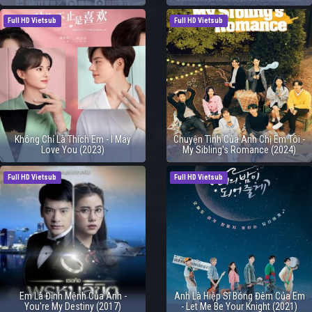
Full HD Vietsub
Full HD Vietsub
Không Chỉ Là Thích Em - I May
Chuyện Tình Của Anh Chị Em Tôi -
Love You (2023)
My Sibling's Romance (2024)
Full HD Vietsub
Full HD Vietsub
Em Là Định Mệnh Của Anh -
Anh Là Hiệp Sĩ Bóng Đêm Của Em
You're My Destiny (2017)
- Let Me Be Your Knight (2021)