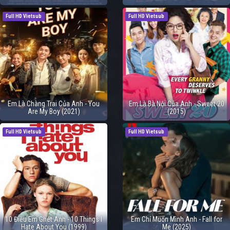
Full HD Vietsub
Full HD Vietsub
Em Là Chàng Trai Của Anh - You
Em Là Bà Nội Của Anh - Sweet 20
Are My Boy (2021)
(2015)
Full HD Vietsub
Full HD Vietsub
10 Điều Em Ghét Anh - 10 Things I
Em Chỉ Muốn Mình Anh - Fall for
Hate About You (1999)
Me (2025)