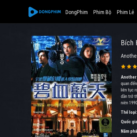
DongPhim
Phim Bộ
Phim Lẻ
Bích 
Anothe
Another
quan đến 
liên tục 
dần trở 
niên 1990
Thể loại
Quốc gi
Năm phá