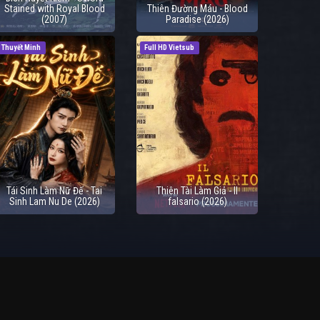
Stained with Royal Blood
Thiên Đường Máu - Blood
(2007)
Paradise (2026)
Thuyết Minh
Full HD Vietsub
Tái Sinh Làm Nữ Đế - Tai
Thiên Tài Làm Giả - Il
Sinh Lam Nu De (2026)
falsario (2026)