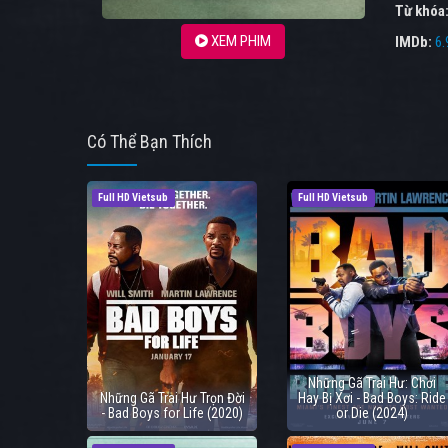
Từ khóa
XEM PHIM
IMDb:
6.
Có Thể Bạn Thích
Full HD Vietsub
Full HD Vietsub
Những Gã Trai Hư: Chơi
Những Gã Trai Hư Trọn Đời
Hay Bị Xơi - Bad Boys: Ride
- Bad Boys for Life (2020)
or Die (2024)