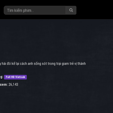
hài đó kể lại cách anh sống sót trong trại giam trẻ vị thành
g:
Full HD Vietsub
 xem:
26,143