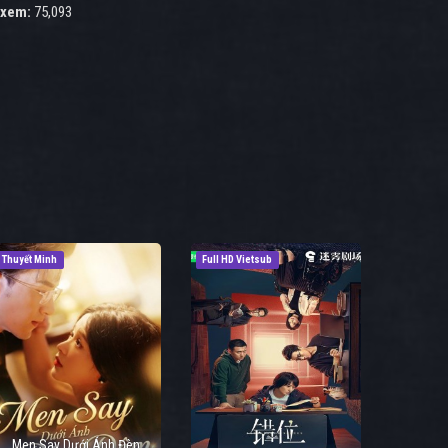
 xem:
75,093
Thuyết Minh
Full HD Vietsub
Men Say Dưới Ánh Đèn