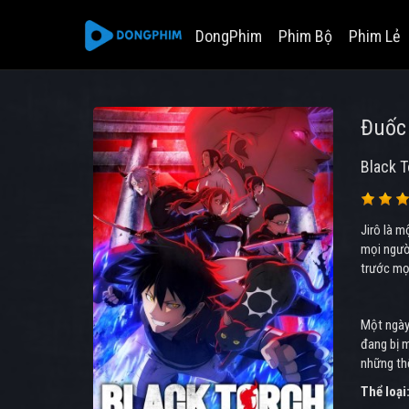
DongPhim
Phim Bộ
Phim Lẻ
Đuốc
Black T
Jirô là m
mọi người
trước mọ
Một ngày
đang bị m
những thế
Thể loại