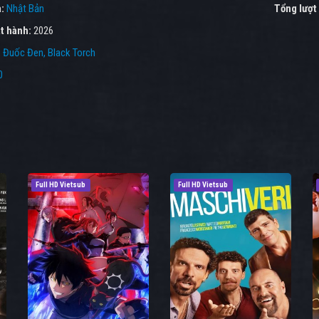
a:
Nhật Bản
Tổng lượt
t hành:
2026
:
Đuốc Đen
,
Black Torch
0
Full HD Vietsub
Full HD Vietsub