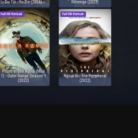
Dư Tội - Yu Zui (2016)
Revenge (2023)
Full HD Vietsub
Full HD Vietsub
Phạm Vi Bên Ngoài (Mùa
1) - Outer Range Season 1
Ngoại Vi - The Peripheral
(2022)
(2022)