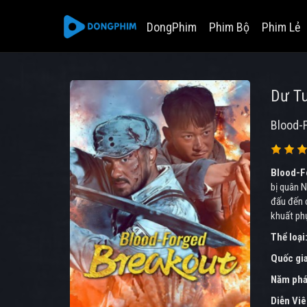
DongPhim
Phim Bộ
Phim Lẻ
Dư Tu
Blood-
Blood-F
bị quân N
đấu đến c
khuất phụ
Thể loại
Quốc gi
Năm phá
Diễn Vi