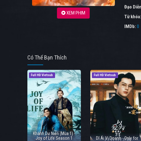
Đạo Diễ
XEM PHIM
Từ khóa
IMDb:
0
Có Thể Bạn Thích
Full HD Vietsub
Full HD Vietsub
Khánh Dư Niên (Mùa 1) -
Joy of Life Season 1
Dĩ Ái Vi Doanh - Only for