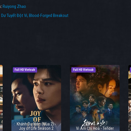
n:
Ruiyong Zhao
:
Dư Tuyết Đột Vi
,
Blood-Forged Breakout
Full HD Vietsub
Full HD Vietsub
Khánh Dư Niên (Mùa 2) -
Joy of Life Season 2
Vi Ám Chi Hoả - Tender