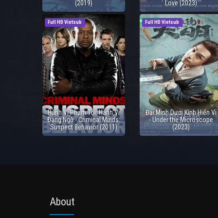
(2019)
Love (2023)
Full HD Vietsub
Full HD Vietsub
Hành Vi Phạm Tội: Hành Vi
Đại Minh Dưới Kính Hiển Vi
Đáng Ngờ - Criminal Minds:
- Under the Microscope
Suspect Behavior (2011)
(2023)
About