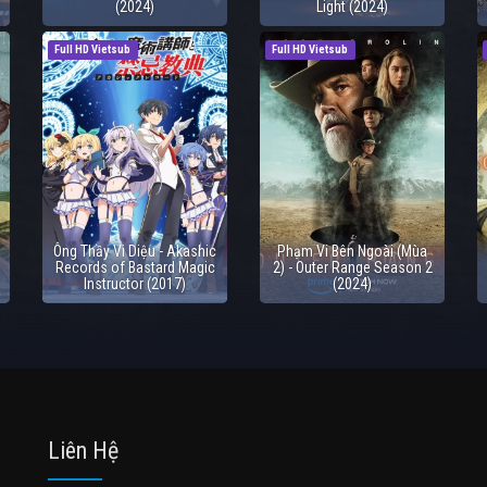
(2024)
Light (2024)
Full HD Vietsub
Full HD Vietsub
Ông Thầy Vi Diệu - Akashic
Phạm Vi Bên Ngoài (Mùa
Records of Bastard Magic
2) - Outer Range Season 2
Instructor (2017)
(2024)
Liên Hệ