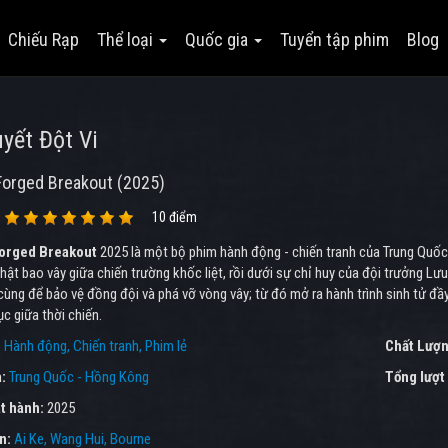
Chiếu Rạp
Thể loại
Quốc gia
Tuyển tập phim
Blog
yết Đột Vi
Forged Breakout (2025)
10 điểm
orged Breakout
2025 là một bộ phim hành động - chiến tranh của Trung Quốc
hật bao vây giữa chiến trường khốc liệt, rồi dưới sự chỉ huy của đội trưởng L
ùng để bảo vệ đồng đội và phá vỡ vòng vây; từ đó mở ra hành trình sinh tử đầy 
c giữa thời chiến.
:
Hành động
Chiến tranh
Phim lẻ
Chất Lượn
a:
Trung Quốc - Hồng Kông
Tổng lượt
t hành:
2025
ên:
Ai Ke
Wang Hui
Bourne