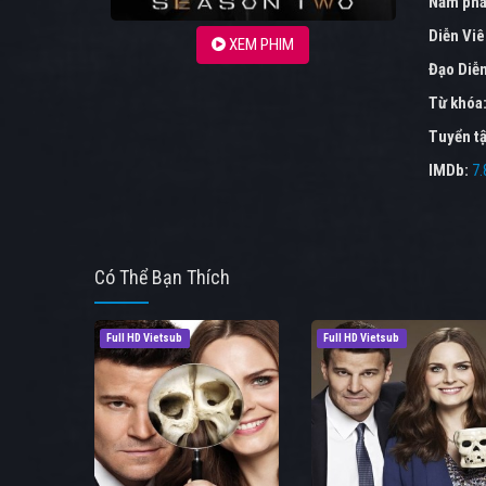
Năm phá
Diễn Vi
XEM PHIM
Đạo Diễ
Từ khóa
Tuyển tậ
IMDb:
7.
Có Thể Bạn Thích
Full HD Vietsub
Full HD Vietsub