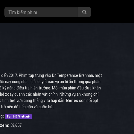
05 đến 2017. Phim tập trung vào Dr. Temperance Brennan, một
ôi này cùng nhau giải quyết các vụ án bí ẩn thông qua phân
và kỹ năng điều tra hiện trường. Mỗi mùa phim đều đưa khán
 hệ xoay quanh các nhân vật chính. Những vụ án không chỉ
 tình tiết vừa căng thẳng vừa hấp dẫn.
Bones
còn nổi bật
trở nên dễ tiếp cận và cuốn hút.
g:
Full HD Vietsub
 xem:
58,657