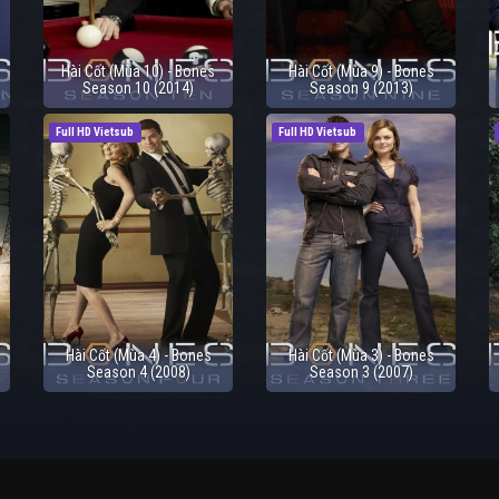
Hài Cốt (Mùa 10) - Bones
Hài Cốt (Mùa 9) - Bones
Season 10 (2014)
Season 9 (2013)
Full HD Vietsub
Full HD Vietsub
Hài Cốt (Mùa 4) - Bones
Hài Cốt (Mùa 3) - Bones
Season 4 (2008)
Season 3 (2007)