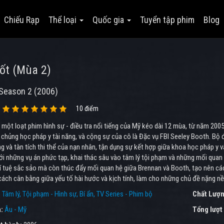
Chiếu Rạp
Thể loại
Quốc gia
Tuyển tập phim
Blog
ốt (Mùa 2)
Season 2 (2006)
10 điểm
à một loạt phim hình sự - điều tra nổi tiếng của Mỹ kéo dài 12 mùa, từ năm 20
chủng học pháp y tài năng, và cộng sự của cô là Đặc vụ FBI Seeley Booth. Bộ đ
g và tàn tích thi thể của nạn nhân, tận dụng sự kết hợp giữa khoa học pháp y 
ới những vụ án phức tạp, khai thác sâu vào tâm lý tội phạm và những mối quan
rí tuệ sắc sảo mà còn thúc đẩy mối quan hệ giữa Brennan và Booth, tạo nên các
ách cân bằng giữa yếu tố hài hước và kịch tính, làm cho những chủ đề nặng nề 
:
Tâm lý
Tội phạm - Hình sự
Bí ẩn
TV Series - Phim bộ
Chất Lượn
a:
Âu - Mỹ
Tổng lượt