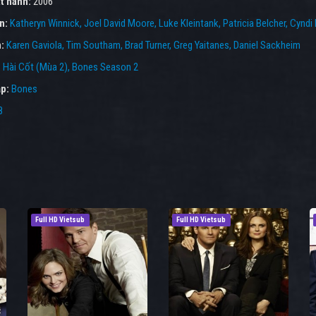
t hành:
2006
ên:
Katheryn Winnick
Joel David Moore
Luke Kleintank
Patricia Belcher
Cyndi 
n:
Karen Gaviola
Tim Southam
Brad Turner
Greg Yaitanes
Daniel Sackheim
:
Hài Cốt (Mùa 2)
,
Bones Season 2
p:
Bones
8
Full HD Vietsub
Full HD Vietsub