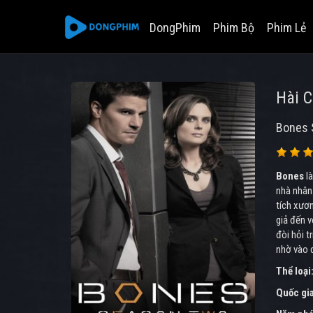
DongPhim
Phim Bộ
Phim Lẻ
Hài C
Bones 
Bones
l
nhà nhân 
tích xươn
giả đến v
đòi hỏi t
nhờ vào c
Thể loại
Quốc gi