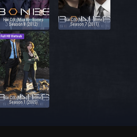
Hài Cốt (Mùa 8) - Bones
Hài Cốt (Mùa 7) - Bones
Season 8 (2012)
Season 7 (2011)
Full HD Vietsub
Hài Cốt (Mùa 1) - Bones
Season 1 (2005)