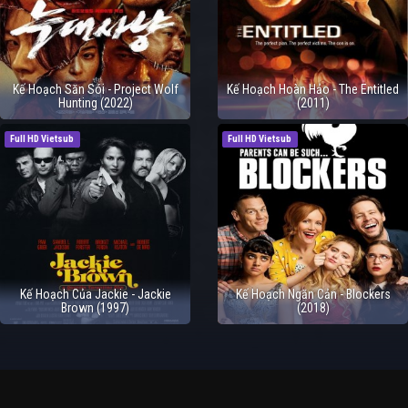
Kế Hoạch Săn Sói - Project Wolf
Kế Hoạch Hoàn Hảo - The Entitled
Hunting (2022)
(2011)
Full HD Vietsub
Full HD Vietsub
Kế Hoạch Của Jackie - Jackie
Kế Hoạch Ngăn Cản - Blockers
Brown (1997)
(2018)