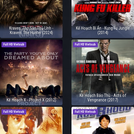
Kraven: Thợ Săn Thủ Lĩnh -
Kế Hoạch Bí Ẩn - Kung Fu Jungle
Kraven: The Hunter (2024)
(2014)
Full HD Vietsub
Full HD Vietsub
Kế Hoạch Báo Thù - Acts of
Kế Hoạch X - Project X (2012)
Vengeance (2017)
Full HD Vietsub
Full HD Vietsub