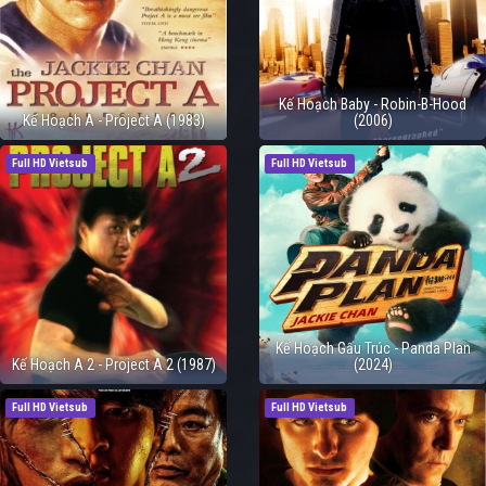
Kế Hoạch Baby - Robin-B-Hood
Kế Hoạch A - Project A (1983)
(2006)
Full HD Vietsub
Full HD Vietsub
Kế Hoạch Gấu Trúc - Panda Plan
Kế Hoạch A 2 - Project A 2 (1987)
(2024)
Full HD Vietsub
Full HD Vietsub