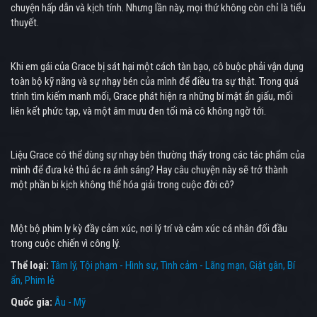
chuyện hấp dẫn và kịch tính. Nhưng lần này, mọi thứ không còn chỉ là tiểu
thuyết.
Khi em gái của Grace bị sát hại một cách tàn bạo, cô buộc phải vận dụng
toàn bộ kỹ năng và sự nhạy bén của mình để điều tra sự thật. Trong quá
trình tìm kiếm manh mối, Grace phát hiện ra những bí mật ẩn giấu, mối
liên kết phức tạp, và một âm mưu đen tối mà cô không ngờ tới.
Liệu Grace có thể dùng sự nhạy bén thường thấy trong các tác phẩm của
mình để đưa kẻ thủ ác ra ánh sáng? Hay câu chuyện này sẽ trở thành
một phần bi kịch không thể hóa giải trong cuộc đời cô?
Một bộ phim ly kỳ đầy cảm xúc, nơi lý trí và cảm xúc cá nhân đối đầu
trong cuộc chiến vì công lý.
Thể loại:
Tâm lý
Tội phạm - Hình sự
Tình cảm - Lãng mạn
Giật gân
Bí
ẩn
Phim lẻ
Quốc gia:
Âu - Mỹ