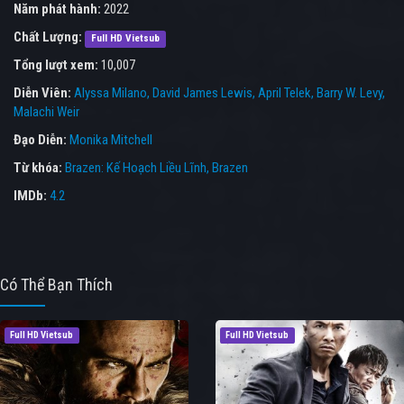
Năm phát hành:
2022
Chất Lượng:
Full HD Vietsub
Tổng lượt xem:
10,007
Diễn Viên:
Alyssa Milano
David James Lewis
April Telek
Barry W. Levy
Malachi Weir
Đạo Diễn:
Monika Mitchell
Từ khóa:
Brazen: Kế Hoạch Liều Lĩnh
,
Brazen
IMDb:
4.2
Có Thể Bạn Thích
Full HD Vietsub
Full HD Vietsub