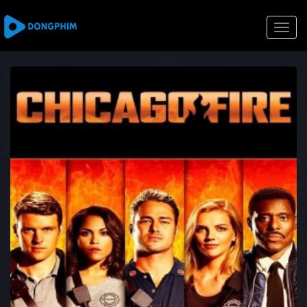
Toggle
naviga