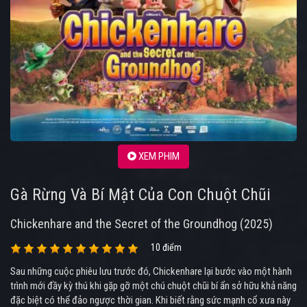
XEM PHIM
Gà Rừng Và Bí Mật Của Con Chuột Chũi
Chickenhare and the Secret of the Groundhog (2025)
10 điểm
Sau những cuộc phiêu lưu trước đó, Chickenhare lại bước vào một hành
trình mới đầy kỳ thú khi gặp gỡ một chú chuột chũi bí ẩn sở hữu khả năng
đặc biệt có thể đảo ngược thời gian. Khi biết rằng sức mạnh cổ xưa này