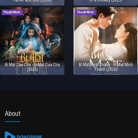
Father and Son (2026)
of a Donkey (2025)
Thuyết Minh
Thuyết Minh
Bí Mật Của Cha - Bi Mat Cua Cha
Bí Mật Minh Thành - Bi Mat Minh
(2026)
Thanh (2026)
About