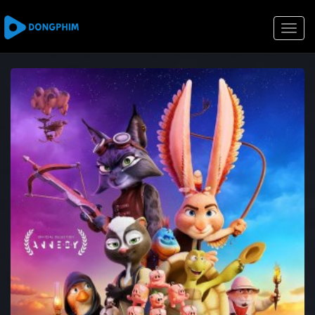
Toggle
naviga