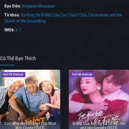
Đạo Diễn:
Benjamin Mousquet
Từ khóa:
Gà Rừng Và Bí Mật Của Con Chuột Chũi
,
Chickenhare and the
Secret of the Groundhog
IMDb:
6.7
Có Thể Bạn Thích
Full HD Vietsub
Full HD Vietsub
Con Nhót Mót Chồng - Con Nhot
Bí Mật Của Anh Ấy Và Cô Ấy - His
Mot Chong (2023)
and Her Secrets (2023)