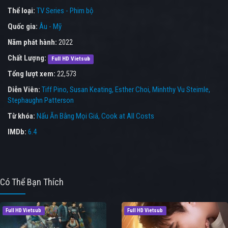
Thể loại:
TV Series - Phim bộ
Quốc gia:
Âu - Mỹ
Năm phát hành:
2022
Chất Lượng:
Full HD Vietsub
Tổng lượt xem:
22,573
Diễn Viên:
Tiff Pino
Susan Keating
Esther Choi
Minhthy Vu Steimle
Stephaughn Patterson
Từ khóa:
Nấu Ăn Bằng Mọi Giá
,
Cook at All Costs
IMDb:
6.4
Có Thể Bạn Thích
Full HD Vietsub
Full HD Vietsub