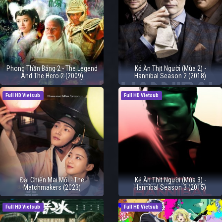
Phong Thần Bảng 2 - The Legend
Kẻ Ăn Thịt Người (Mùa 2) -
And The Hero 2 (2009)
Hannibal Season 2 (2018)
Full HD Vietsub
Full HD Vietsub
Đại Chiến Mai Mối - The
Kẻ Ăn Thịt Người (Mùa 3) -
Matchmakers (2023)
Hannibal Season 3 (2015)
Full HD Vietsub
Full HD Vietsub