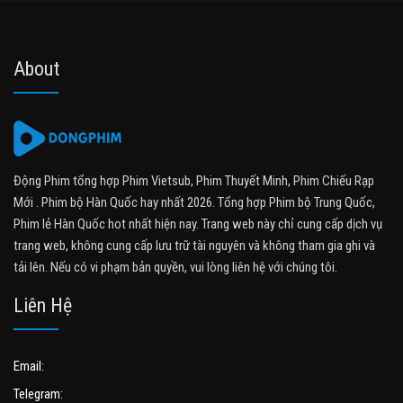
About
Động Phim tổng hợp Phim Vietsub, Phim Thuyết Minh, Phim Chiếu Rạp
Mới . Phim bộ Hàn Quốc hay nhất 2026. Tổng hợp Phim bộ Trung Quốc,
Phim lẻ Hàn Quốc hot nhất hiện nay. Trang web này chỉ cung cấp dịch vụ
trang web, không cung cấp lưu trữ tài nguyên và không tham gia ghi và
tải lên. Nếu có vi phạm bản quyền, vui lòng liên hệ với chúng tôi.
Liên Hệ
Email:
Telegram: