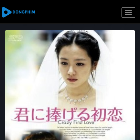
Toggle
naviga