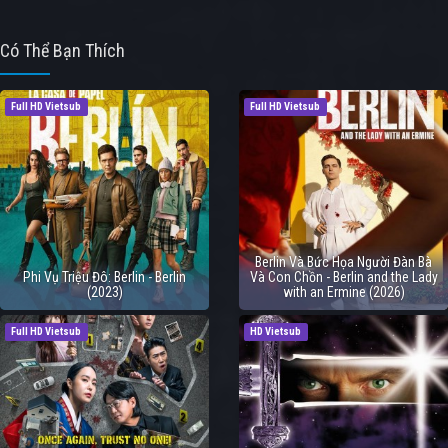
Có Thể Bạn Thích
Full HD Vietsub
Full HD Vietsub
Berlin Và Bức Họa Người Đàn Bà
Phi Vụ Triệu Đô: Berlin - Berlin
Và Con Chồn - Berlin and the Lady
(2023)
with an Ermine (2026)
Full HD Vietsub
HD Vietsub