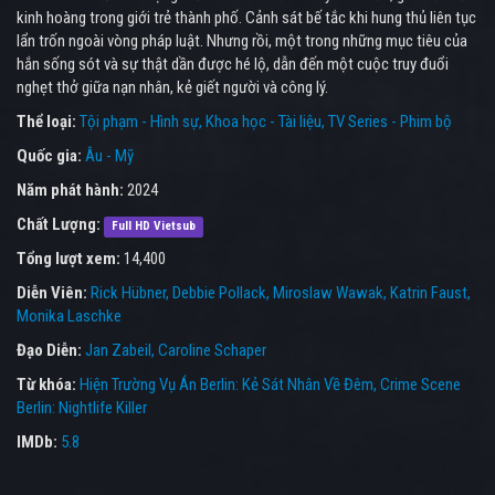
kinh hoàng trong giới trẻ thành phố. Cảnh sát bế tắc khi hung thủ liên tục
lẩn trốn ngoài vòng pháp luật. Nhưng rồi, một trong những mục tiêu của
hắn sống sót và sự thật dần được hé lộ, dẫn đến một cuộc truy đuổi
nghẹt thở giữa nạn nhân, kẻ giết người và công lý.
Thể loại:
Tội phạm - Hình sự
Khoa học - Tài liệu
TV Series - Phim bộ
Quốc gia:
Âu - Mỹ
Năm phát hành:
2024
Chất Lượng:
Full HD Vietsub
Tổng lượt xem:
14,400
Diễn Viên:
Rick Hübner
Debbie Pollack
Miroslaw Wawak
Katrin Faust
Monika Laschke
Đạo Diễn:
Jan Zabeil
Caroline Schaper
Từ khóa:
Hiện Trường Vụ Án Berlin: Kẻ Sát Nhân Về Đêm
,
Crime Scene
Berlin: Nightlife Killer
IMDb:
5.8