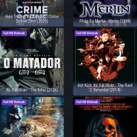
Hiện Trường Vụ Án Số 0 - Crime
Scene Zero (2025)
Pháp Sư Merlin - Merlin (1998)
Full HD Vietsub
Full HD Vietsub
Đột Kích: Kẻ Sát Nhân - The Raid
Kẻ Sát Nhân - The Killer (2026)
2: Berandal (2014)
Full HD Vietsub
Full HD Vietsub