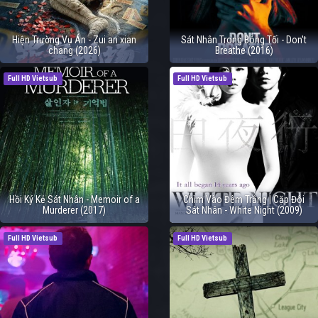
Hiện Trường Vụ Án - Zui an xian
Sát Nhân Trong Bóng Tối - Don't
chang (2026)
Breathe (2016)
Full HD Vietsub
Full HD Vietsub
Hồi Ký Kẻ Sát Nhân - Memoir of a
Chìm Vào Đêm Trắng | Cặp Đôi
Murderer (2017)
Sát Nhân - White Night (2009)
Full HD Vietsub
Full HD Vietsub