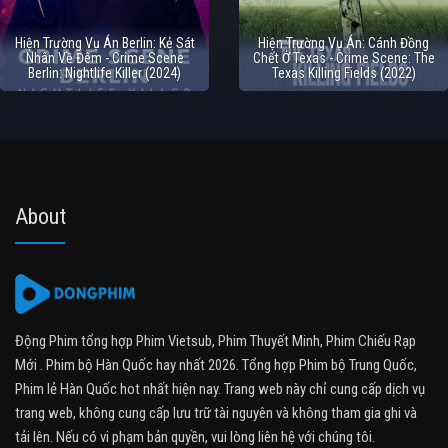
Hiện Trường Vụ Án Berlin: Kẻ Sát
Hiện Trường Vụ Án: Cánh Đồng
Nhân Về Đêm - Crime Scene
Chết Ở Texas - Crime Scene: The
Berlin: Nightlife Killer (2024)
Texas Killing Fields (2022)
About
Động Phim tổng hợp Phim Vietsub, Phim Thuyết Minh, Phim Chiếu Rạp
Mới . Phim bộ Hàn Quốc hay nhất 2026. Tổng hợp Phim bộ Trung Quốc,
Phim lẻ Hàn Quốc hot nhất hiện nay. Trang web này chỉ cung cấp dịch vụ
trang web, không cung cấp lưu trữ tài nguyên và không tham gia ghi và
tải lên. Nếu có vi phạm bản quyền, vui lòng liên hệ với chúng tôi.