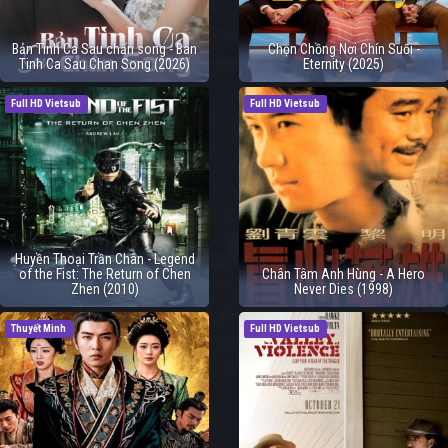
Bản Tình Ca Sau chấn song - Ban
Chọn Chồng Nơi Chín Suối -
Tinh Ca Sau Chan Song (2026)
Eternity (2025)
Full HD Vietsub
Full HD Vietsub
Huyền Thoại Trần Chân - Legend
of the Fist: The Return of Chen
Chân Tâm Anh Hùng - A Hero
Zhen (2010)
Never Dies (1998)
Thuyết Minh
Full HD Vietsub