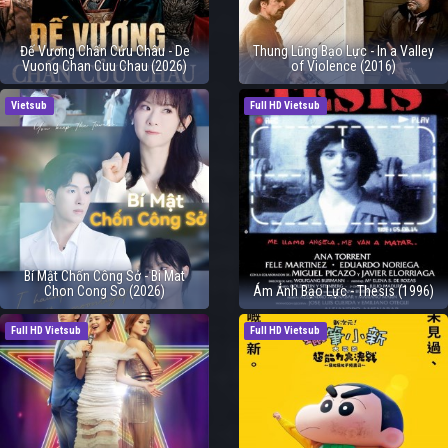
Đế Vương Chấn Cửu Châu - De
Thung Lũng Bạo Lực - In a Valley
Vuong Chan Cuu Chau (2026)
of Violence (2016)
Vietsub
Full HD Vietsub
Bí Mật Chốn Công Sở - Bi Mat
Chon Cong So (2026)
Ám Ảnh Bạo Lực - Thesis (1996)
Full HD Vietsub
Full HD Vietsub