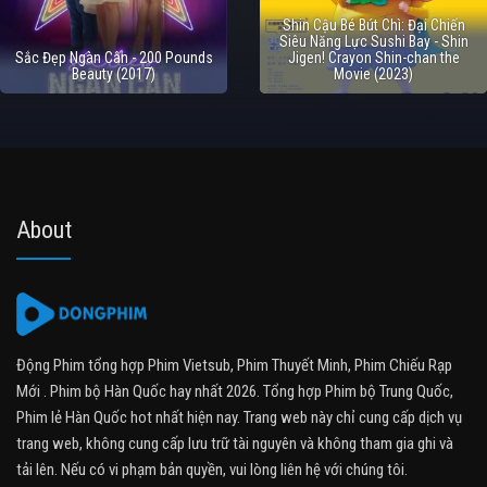
Shin Cậu Bé Bút Chì: Đại Chiến
Siêu Năng Lực Sushi Bay - Shin
Sắc Đẹp Ngàn Cân - 200 Pounds
Jigen! Crayon Shin-chan the
Beauty (2017)
Movie (2023)
About
Động Phim tổng hợp Phim Vietsub, Phim Thuyết Minh, Phim Chiếu Rạp
Mới . Phim bộ Hàn Quốc hay nhất 2026. Tổng hợp Phim bộ Trung Quốc,
Phim lẻ Hàn Quốc hot nhất hiện nay. Trang web này chỉ cung cấp dịch vụ
trang web, không cung cấp lưu trữ tài nguyên và không tham gia ghi và
tải lên. Nếu có vi phạm bản quyền, vui lòng liên hệ với chúng tôi.