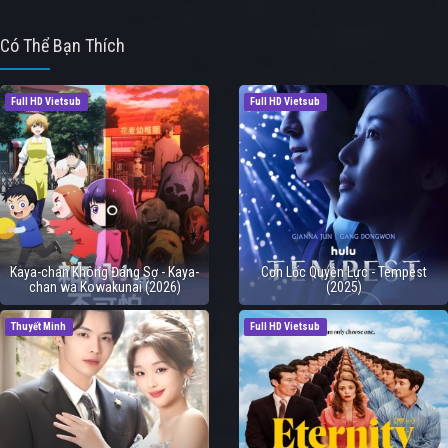
Có Thể Bạn Thích
Full HD Vietsub
Full HD Vietsub
Kaya-chan Không Đáng Sợ - Kaya-
Cơn Lốc Quyền Lực - Tempest
chan wa Kowakunai (2026)
(2025)
Thuyết Minh
Full HD Vietsub