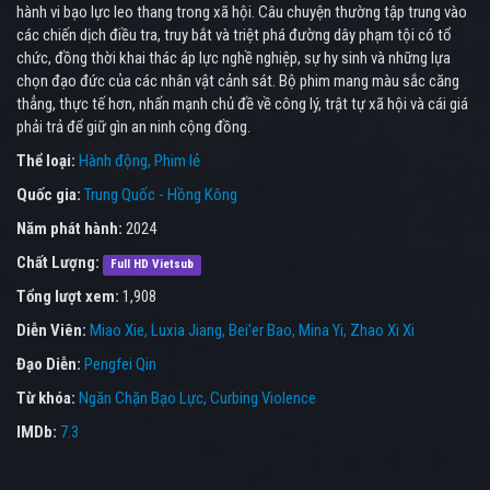
hành vi bạo lực leo thang trong xã hội. Câu chuyện thường tập trung vào
các chiến dịch điều tra, truy bắt và triệt phá đường dây phạm tội có tổ
chức, đồng thời khai thác áp lực nghề nghiệp, sự hy sinh và những lựa
chọn đạo đức của các nhân vật cảnh sát. Bộ phim mang màu sắc căng
thẳng, thực tế hơn, nhấn mạnh chủ đề về công lý, trật tự xã hội và cái giá
phải trả để giữ gìn an ninh cộng đồng.
Thể loại:
Hành động
Phim lẻ
Quốc gia:
Trung Quốc - Hồng Kông
Năm phát hành:
2024
Chất Lượng:
Full HD Vietsub
Tổng lượt xem:
1,908
Diễn Viên:
Miao Xie
Luxia Jiang
Bei'er Bao
Mina Yi
Zhao Xi Xi
Đạo Diễn:
Pengfei Qin
Từ khóa:
Ngăn Chặn Bạo Lực
,
Curbing Violence
IMDb:
7.3