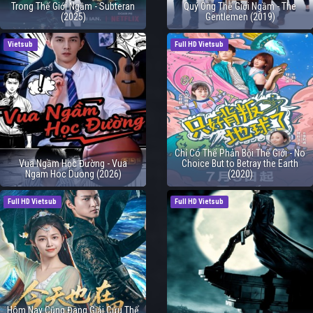
Trong Thế Giới Ngầm - Subteran
Quý Ông Thế Giới Ngầm - The
(2025)
Gentlemen (2019)
Vietsub
Full HD Vietsub
Chỉ Có Thể Phản Bội Thế Giới - No
Vua Ngầm Học Đường - Vua
Choice But to Betray the Earth
Ngam Hoc Duong (2026)
(2020)
Full HD Vietsub
Full HD Vietsub
Hôm Nay Cũng Đang Giải Cứu Thế