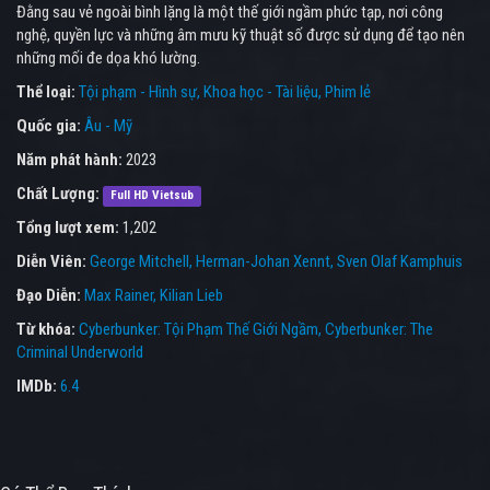
Đằng sau vẻ ngoài bình lặng là một thế giới ngầm phức tạp, nơi công
nghệ, quyền lực và những âm mưu kỹ thuật số được sử dụng để tạo nên
những mối đe dọa khó lường.
Thể loại:
Tội phạm - Hình sự
Khoa học - Tài liệu
Phim lẻ
Quốc gia:
Âu - Mỹ
Năm phát hành:
2023
Chất Lượng:
Full HD Vietsub
Tổng lượt xem:
1,202
Diễn Viên:
George Mitchell
Herman-Johan Xennt
Sven Olaf Kamphuis
Đạo Diễn:
Max Rainer
Kilian Lieb
Từ khóa:
Cyberbunker: Tội Phạm Thế Giới Ngầm
,
Cyberbunker: The
Criminal Underworld
IMDb:
6.4