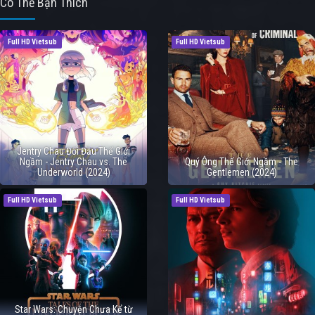
Có Thể Bạn Thích
Full HD Vietsub
Full HD Vietsub
Jentry Chau Đối Đầu Thế Giới
Ngầm - Jentry Chau vs. The
Quý Ông Thế Giới Ngầm - The
Underworld (2024)
Gentlemen (2024)
Full HD Vietsub
Full HD Vietsub
Star Wars: Chuyện Chưa Kể từ