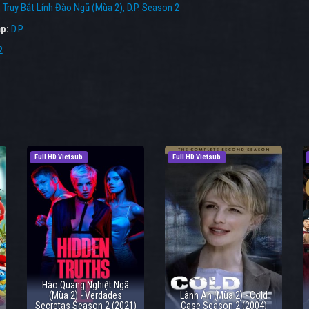
:
Truy Bắt Lính Đào Ngũ (Mùa 2)
,
D.P. Season 2
p:
D.P.
2
Full HD Vietsub
Full HD Vietsub
Hào Quang Nghiệt Ngã
(Mùa 2) - Verdades
Lãnh Án (Mùa 2) - Cold
Secretas Season 2 (2021)
Case Season 2 (2004)