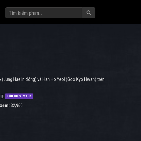
o (Jung Hae In đóng) và Han Ho Yeol (Goo Kyo Hwan) trên
g:
Full HD Vietsub
 xem:
32,960