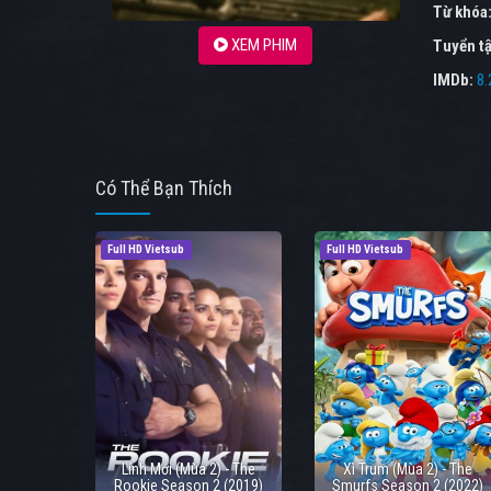
Từ khóa
XEM PHIM
Tuyển tậ
IMDb:
8.
Có Thể Bạn Thích
Full HD Vietsub
Full HD Vietsub
Lính Mới (Mùa 2) - The
Xì Trum (Mùa 2) - The
Rookie Season 2 (2019)
Smurfs Season 2 (2022)