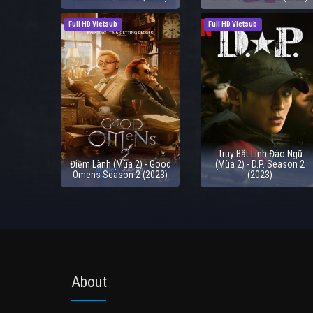
Full HD Vietsub
Full HD Vietsub
Truy Bắt Lính Đào Ngũ
Điềm Lành (Mùa 2) - Good
(Mùa 2) - D.P. Season 2
Omens Season 2 (2023)
(2023)
About