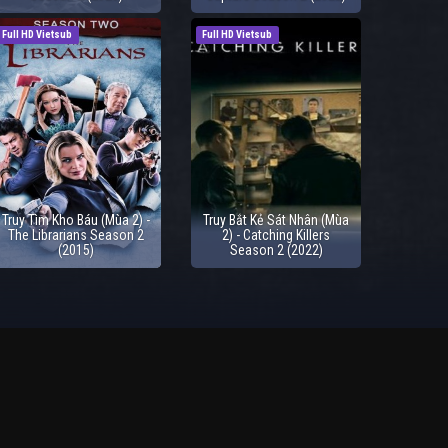
Full HD Vietsub
Full HD Vietsub
Truy Tìm Kho Báu (Mùa 2) -
Truy Bắt Kẻ Sát Nhân (Mùa
The Librarians Season 2
2) - Catching Killers
(2015)
Season 2 (2022)