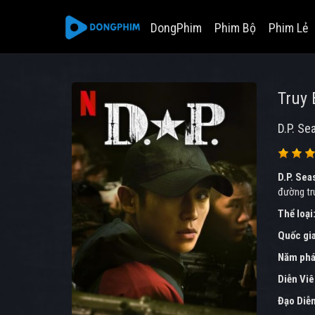
DongPhim
Phim Bộ
Phim Lẻ
Truy 
D.P. Se
D.P. Sea
đường tr
Thể loại
Quốc gi
Năm phá
Diễn Vi
Đạo Diễ