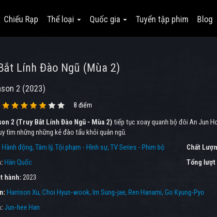
Chiếu Rạp
Thể loại
Quốc gia
Tuyển tập phim
Blog
Bắt Lính Đào Ngũ (Mùa 2)
ason 2 (2023)
8 điểm
son 2 (Truy Bắt Lính Đào Ngũ - Mùa 2)
tiếp tục xoay quanh bộ đôi An Jun H
uy tìm những những kẻ đào tẩu khỏi quân ngũ.
:
Hành động
Tâm lý
Tội phạm - Hình sự
TV Series - Phim bộ
Chất Lượn
a:
Hàn Quốc
Tổng lượt
t hành:
2023
ên:
Harrison Xu
Choi Hyun-wook
Im Sung-jae
Ren Hanami
Go Kyung-Pyo
n:
Jun-hee Han