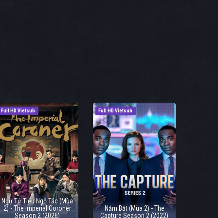
Full HD Vietsub
Full HD Vietsub
Ngự Tứ Tiểu Ngỗ Tác (Mùa
2) - The Imperial Coroner
Nắm Bắt (Mùa 2) - The
Season 2 (2026)
Capture Season 2 (2022)