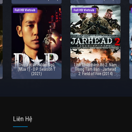
Full HD Vietsub
Full HD Vietsub
Truy Bắt Lính Đào Ngũ
Lính Thủy Đánh Bộ 2: Nằm
(Mùa 1) - D.P. Season 1
Trong Tầm Bắn - Jarhead
(2021)
2: Field of Fire (2014)
Liên Hệ