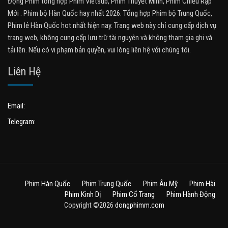
Động Phim tổng hợp Phim Vietsub, Phim Thuyết Minh, Phim Chiếu Rạp
Mới . Phim bộ Hàn Quốc hay nhất 2026. Tổng hợp Phim bộ Trung Quốc,
Phim lẻ Hàn Quốc hot nhất hiện nay. Trang web này chỉ cung cấp dịch vụ
trang web, không cung cấp lưu trữ tài nguyên và không tham gia ghi và
tải lên. Nếu có vi phạm bản quyền, vui lòng liên hệ với chúng tôi.
Liên Hệ
Email:
Telegram:
Phim Hàn Quốc
Phim Trung Quốc
Phim Âu Mỹ
Phim Hài
Phim Kinh Dị
Phim Cổ Trang
Phim Hành Động
Copyright ©2026
dongphimm.com