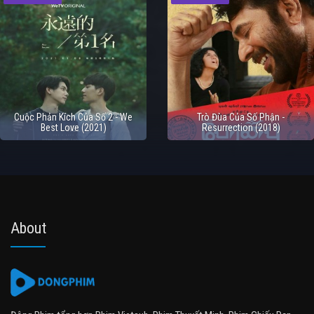
Cuộc Phản Kích Của Số 2 - We
Trò Đùa Của Số Phận -
Best Love (2021)
Resurrection (2018)
About