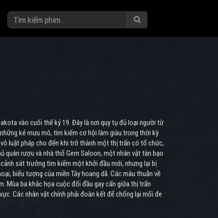
kota vào cuối thế kỷ 19. Đây là nơi quy tụ đủ loại người từ
những kẻ mưu mô, tìm kiếm cơ hội làm giàu trong thời kỳ
ô luật pháp cho đến khi trở thành một thị trấn có tổ chức,
hủ quán rượu và nhà thổ Gem Saloon, một nhân vật tàn bạo
 cảnh sát trưởng tìm kiếm một khởi đầu mới, nhưng lại bị
thoại, biểu tượng của miền Tây hoang dã. Các mâu thuẫn về
im. Mùa ba khắc họa cuộc đối đầu gay cấn giữa thị trấn
ực. Các nhân vật chính phải đoàn kết để chống lại mối đe