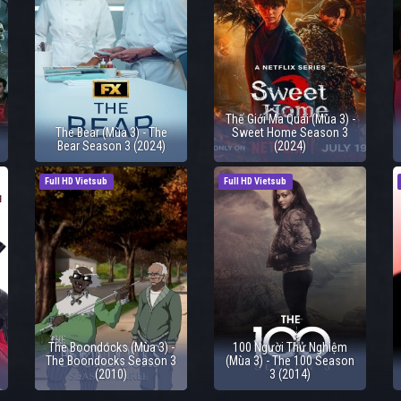
Thế Giới Ma Quái (Mùa 3) -
The Bear (Mùa 3) - The
Sweet Home Season 3
Bear Season 3 (2024)
(2024)
Full HD Vietsub
Full HD Vietsub
The Boondocks (Mùa 3) -
100 Người Thử Nghiệm
The Boondocks Season 3
(Mùa 3) - The 100 Season
(2010)
3 (2014)