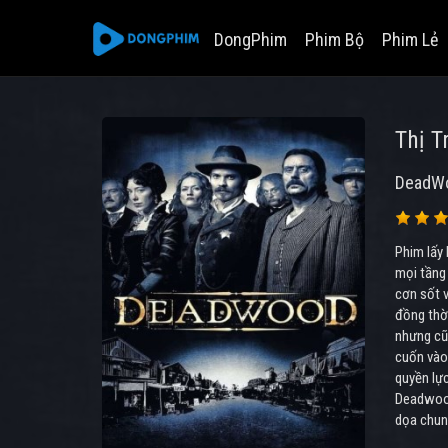
DongPhim
Phim Bộ
Phim Lẻ
Thị 
DeadWo
Phim lấy 
mọi tầng
cơn sốt v
đồng thờ
nhưng cũn
cuốn vào 
quyền lực
Deadwood
dọa chung