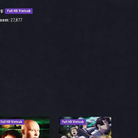
g:
Full HD Vietsub
 xem:
27,877
Full HD Vietsub
Full HD Vietsub