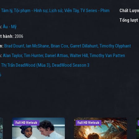
:
Tâm lý
Tội phạm - Hình sự
Lịch sử
Viễn Tây
TV Series - Phim
Chất Lượn
Tổng lượt
a:
Âu - Mỹ
t hành:
2006
ên:
Brad Dourif
Ian McShane
Brian Cox
Garret Dillahunt
Timothy Olyphant
n:
Alan Taylor
Tim Hunter
Daniel Attias
Walter Hill
Timothy Van Patten
:
Thị Trấn DeadWood (Mùa 3)
,
DeadWood Season 3
6
Full HD Vietsub
Full HD Vietsub