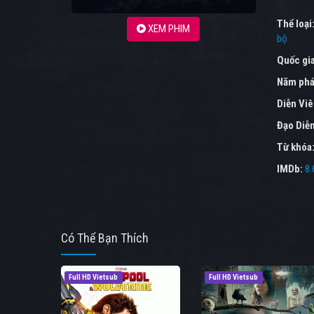
Thể loại
XEM PHIM
bộ
Quốc gi
Năm phá
Diễn Vi
Đạo Diễ
Từ khóa
IMDb:
8.
Có Thể Bạn Thích
Full HD Vietsub
Full HD Vietsub