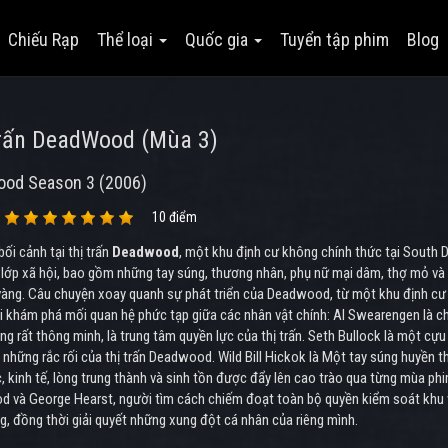
Chiếu Rạp
Thể loại
Quốc gia
Tuyển tập phim
Blog
Trấn DeadWood (Mùa 3)
od Season 3 (2006)
10 điểm
bối cảnh tại thị trấn
Deadwood
, một khu định cư không chính thức tại South Da
 lớp xã hội, bao gồm những tay súng, thương nhân, phụ nữ mại dâm, thợ mỏ và 
àng. Câu chuyện xoay quanh sự phát triển của Deadwood, từ một khu định cư v
i khám phá mối quan hệ phức tạp giữa các nhân vật chính: Al Swearengen là c
g rất thông minh, là trung tâm quyền lực của thị trấn. Seth Bullock là một cựu
những rắc rối của thị trấn Deadwood. Wild Bill Hickok là Một tay súng huyền 
, kinh tế, lòng trung thành và sinh tồn được đẩy lên cao trào qua từng mùa ph
 và George Hearst, người tìm cách chiếm đoạt toàn bộ quyền kiểm soát khu v
, đồng thời giải quyết những xung đột cá nhân của riêng mình.