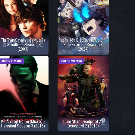
Thị Trấn Smallville (Mùa 3)
Lam Hỏa Diệt Quỷ (Mùa 3) -
- Smallville Season 3
Blue Exorcist Season 3
(2003)
(2024)
Full HD Vietsub
Full HD Vietsub
Kẻ Ăn Thịt Người (Mùa 3) -
Quái Nhân Deadpool 2 -
Hannibal Season 3 (2015)
Deadpool 2 (2018)