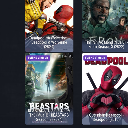
Deadpool và Wolverine -
Deadpool & Wolverine
Thị Trấn Ác Mộng (Mùa 3) -
(2024)
From Season 3 (2022)
Full HD Vietsub
Full HD Vietsub
BEASTARS: Thế Giới Người
Thú (Mùa 3) - BEASTARS
Quái nhân Deadpool -
Season 3 (2024)
Deadpool (2016)