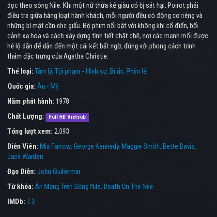
dọc theo sông Nile. Khi một nữ thừa kế giàu có bị sát hại, Poirot phải
điều tra giữa hàng loạt hành khách, mỗi người đều có động cơ riêng và
những bí mật cần che giấu. Bộ phim nổi bật với không khí cổ điển, bối
cảnh xa hoa và cách xây dựng tình tiết chặt chẽ, nơi các manh mối được
hé lộ dần để dẫn đến một cái kết bất ngờ, đúng với phong cách trinh
thám đặc trưng của Agatha Christie.
Thể loại:
Tâm lý
Tội phạm - Hình sự
Bí ẩn
Phim lẻ
Quốc gia:
Âu - Mỹ
Năm phát hành:
1978
Chất Lượng:
Full HD Vietsub
Tổng lượt xem:
2,093
Diễn Viên:
Mia Farrow
George Kennedy
Maggie Smith
Bette Davis
Jack Warden
Đạo Diễn:
John Guillermin
Từ khóa:
Án Mạng Trên Sông Nile
,
Death On The Nile
IMDb:
7.3