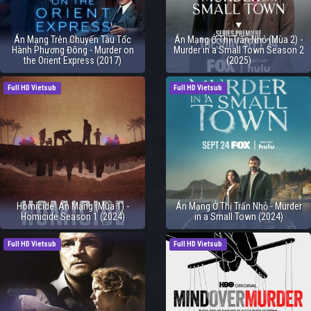
Án Mạng Trên Chuyến Tàu Tốc
Án Mạng Ở Thị Trấn Nhỏ (Mùa 2) -
Hành Phương Đông - Murder on
Murder in a Small Town Season 2
the Orient Express (2017)
(2025)
Full HD Vietsub
Full HD Vietsub
Homicide: Án Mạng (Mùa 1) -
Án Mạng Ở Thị Trấn Nhỏ - Murder
Homicide Season 1 (2024)
in a Small Town (2024)
Full HD Vietsub
Full HD Vietsub