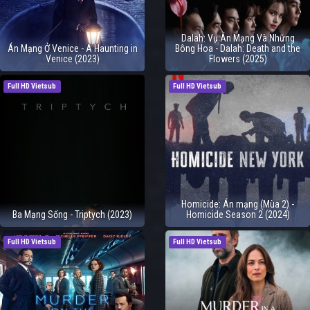
Dalah: Vụ Án Mạng Và Những
Án Mạng Ở Venice - A Haunting in
Bông Hoa - Dalah: Death and the
Venice (2023)
Flowers (2025)
Full HD Vietsub
Full HD Vietsub
Homicide: Án mạng (Mùa 2) -
Ba Mạng Sống - Triptych (2023)
Homicide Season 2 (2024)
Full HD Vietsub
Full HD Vietsub