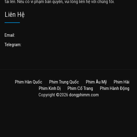
tải lên. Nếu có vi phạm bản quyền, vui lòng liên hệ với chúng tôi.
Liên Hệ
Email:
Telegram:
Phim Hàn Quốc
Phim Trung Quốc
Phim Âu Mỹ
Phim Hài
Phim Kinh Dị
Phim Cổ Trang
Phim Hành Động
Copyright ©2026
dongphimm.com