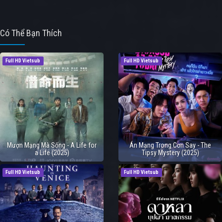
Có Thể Bạn Thích
Full HD Vietsub
Full HD Vietsub
Mượn Mạng Mà Sống - A Life for
Án Mạng Trong Cơn Say - The
a Life (2025)
Tipsy Mystery (2025)
Full HD Vietsub
Full HD Vietsub