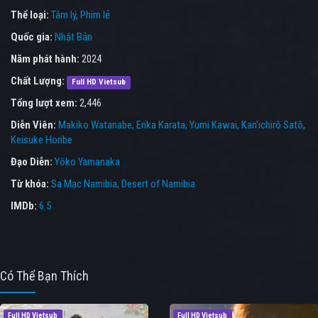
Thể loại:
Tâm lý
Phim lẻ
Quốc gia:
Nhật Bản
Năm phát hành:
2024
Chất Lượng:
Full HD Vietsub
Tổng lượt xem:
2,446
Diễn Viên:
Makiko Watanabe
Erika Karata
Yumi Kawai
Kan'ichirô Satô
Keisuke Horibe
Đạo Diễn:
Yôko Yamanaka
Từ khóa:
Sa Mạc Namibia
,
Desert of Namibia
IMDb:
6.5
Có Thể Bạn Thích
Full HD Vietsub
Full HD Vietsub