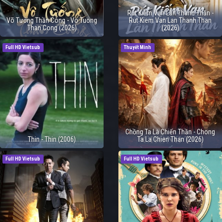
Rút Kiếm Vạn Lần Thành Thần -
Võ Tướng Thần Công - Vo Tuong
Rut Kiem Van Lan Thanh Than
Than Cong (2026)
(2026)
Full HD Vietsub
Thuyết Minh
Chồng Ta Là Chiến Thần - Chong
Thin - Thin (2006)
Ta La Chien Than (2026)
Full HD Vietsub
Full HD Vietsub