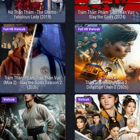
Nữ Thần Thám - The Ghetto-
Trảm Thần: Phàm Trần Thần Vực -
fabulous Lady (2019)
Slay the Gods (2024)
Full HD Vietsub
Full HD Vietsub
Trảm Thần: Phàm Trần Thần Vực
(Mùa 2) - Slay the Gods Season 2
Thần Thám Nằm Vùng 2 -
(2026)
Detective Chen 2 (2026)
Vietsub
Vietsub