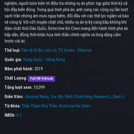
nghiệm, người luôn kiên trì điều tra những vụ án phức tạp giữa thời kỳ xã
hội đầy biến động. Trong quá trình phá án, anh cùng các cộng sự lần lượt
vạch trần những âm mưu nguy hiểm, đối đầu với các thế lực ngầm và bảo
vệ công lý. Với cốt truyện chặt chẽ, nhiều vụ án ly kỳ cùng bầu không khí
đậm chất thời Dân Quốc, Detective Ke Chen mang đến hành trình phá án
hấp dẫn, đồng thời khắc họa tinh thần chính nghĩa và lòng dũng cảm
trước cái ác.
Thể loại:
Tâm lý
Bí ẩn
Lịch sử
TV Series - Phim bộ
Quốc gia:
Trung Quốc - Hồng Kông
Năm phát hành:
2019
Chất Lượng:
Full HD Vietsub
Tổng lượt xem:
10,099
Diễn Viên:
Jinsong Wang
Yue Wu
Shih-Chieh King
Naiwen Li
Qian Li
Từ khóa:
Thần Thám Kha Thần
,
Detective Ke Chen
IMDb:
6.3