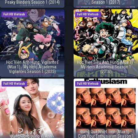
Peaky Blinders Season 1 (2014)
Season 1 (2017)
Full HD Vietsub
Full HD Vietsub
Học Viện Anh Hùng: Vigilantes
Học Viện Siêu Anh Hùng (Mùa 1) -
(Mùa 1) - My Hero Academia:
My Hero Academia Season 1
Vigilantes Season 1 (2025)
(2016)
Full HD Vietsub
Full HD Vietsub
Đừng Quá Nhiệt Tình (Mùa 1) -
Đừng Rung Động Vì Anh -
Curb Your Enthusiasm Season 1