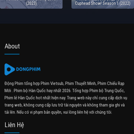
(2023)
Cuphead Show! Season 1 (2022)
About
Động Phim tổng hợp Phim Vietsub, Phim Thuyết Minh, Phim Chiếu Rạp
Mới . Phim bộ Hàn Quốc hay nhất 2026. Tổng hợp Phim bộ Trung Quốc,
Phim lẻ Hàn Quốc hot nhất hiện nay. Trang web này chỉ cung cấp dịch vụ
trang web, không cung cấp lưu trữ tài nguyên và không tham gia ghi và
tải lên. Nếu có vi phạm bản quyền, vui lòng liên hệ với chúng tôi.
Liên Hệ