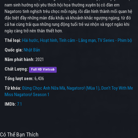
nam sinh hướng nội yêu thích hội họa thường xuyên bị cô đàn em
Nagatoro tinh nghịch trêu chọc mỗi ngày, rồi dần hình thành mối quan hệ
đặc biệt đầy những màn đấu khẩu và khoảnh khắc ngượng ngùng; từ đó
cả hai cùng trải qua những rung động tuổi trẻ vui nhộn và ngọt ngào khi
ngày càng trở nên thân thiết hơn.
Thể loại:
Hài hước
Hoạt hình
Tình cảm - Lãng mạn
TV Series - Phim bộ
Quốc gia:
Nhật Bản
Năm phát hành:
2021
Chất Lượng:
Full HD Vietsub
Tổng lượt xem:
6,436
Từ khóa:
Đừng Chọc Anh Nữa Mà, Nagatoro! (Mùa 1)
,
Don't Toy With Me
Miss Nagatoro! Season 1
IMDb:
7.1
Có Thể Bạn Thích