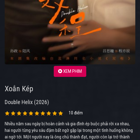
XEM PHIM
Xoắn Kép
Double Helix (2026)
10 điểm
Nhiều năm sau ngày bị hoàn cảnh và gia đình ép buộc phải rời xa nhau,
hai người từng yêu sâu đậm bất ngờ gặp lại trong một tình huống không
ai ngờ tới. Một người nay là ông chủ thành đạt, người còn lại trở thành