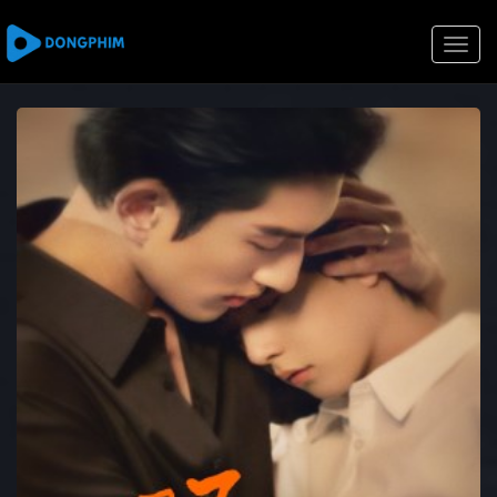
Toggle
naviga