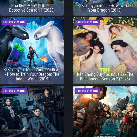
Phá Kén (Mùa 1) - Insect
Bí Kíp Luyện Rồng - How to Train
Detective Season 1 (2020)
Your Dragon (2010)
Full HD Vietsub
Full HD Vietsub
Bí Kíp Luyện Rồng: Vùng Đất Bí Ẩn
- How to Train Your Dragon: The
Kén Chồng Quý Tộc (Mùa 2) - The
Hidden World (2019)
Buccaneers Season 2 (2025)
Full HD Vietsub
Full HD Vietsub