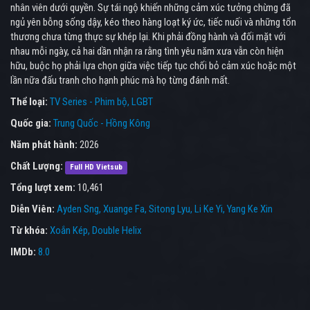
nhân viên dưới quyền. Sự tái ngộ khiến những cảm xúc tưởng chừng đã
ngủ yên bỗng sống dậy, kéo theo hàng loạt ký ức, tiếc nuối và những tổn
thương chưa từng thực sự khép lại. Khi phải đồng hành và đối mặt với
nhau mỗi ngày, cả hai dần nhận ra rằng tình yêu năm xưa vẫn còn hiện
hữu, buộc họ phải lựa chọn giữa việc tiếp tục chối bỏ cảm xúc hoặc một
lần nữa đấu tranh cho hạnh phúc mà họ từng đánh mất.
Thể loại:
TV Series - Phim bộ
LGBT
Quốc gia:
Trung Quốc - Hồng Kông
Năm phát hành:
2026
Chất Lượng:
Full HD Vietsub
Tổng lượt xem:
10,461
Diễn Viên:
Ayden Sng
Xuange Fa
Sitong Lyu
Li Ke Yi
Yang Ke Xin
Từ khóa:
Xoắn Kép
,
Double Helix
IMDb:
8.0