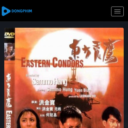
Toggle
naviga