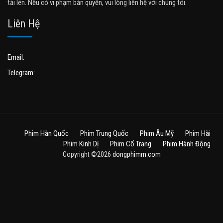
tải lên. Nếu có vi phạm bản quyền, vui lòng liên hệ với chúng tôi.
Liên Hệ
Email:
Telegram:
Phim Hàn Quốc
Phim Trung Quốc
Phim Âu Mỹ
Phim Hài
Phim Kinh Dị
Phim Cổ Trang
Phim Hành Động
Copyright ©2026
dongphimm.com