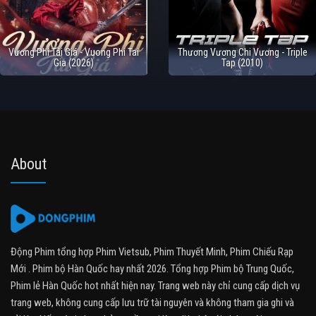
Vương Phi Tái Giá - Vuong Phi Tai
Thương Vương Chi Vương - Triple
Gia (2026)
Tap (2010)
About
Động Phim tổng hợp Phim Vietsub, Phim Thuyết Minh, Phim Chiếu Rạp
Mới . Phim bộ Hàn Quốc hay nhất 2026. Tổng hợp Phim bộ Trung Quốc,
Phim lẻ Hàn Quốc hot nhất hiện nay. Trang web này chỉ cung cấp dịch vụ
trang web, không cung cấp lưu trữ tài nguyên và không tham gia ghi và