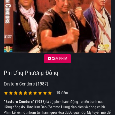
XEM PHIM
Phi Ưng Phương Đông
Eastern Condors (1987)
10 điểm
“Eastern Condors” (1987)
là bộ phim hành động - chiến tranh của
Hồng Kông do Hồng Kim Bảo (Sammo Hung) đạo diễn và đóng chính.
Phim kể về một nhóm tù nhân người Hoa được quân đội Mỹ tuyển mộ để