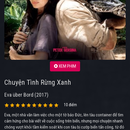
XEM PHIM
Chuyện Tình Rừng Xanh
Eva über Bord (2017)
10 điểm
Eva, một nhà văn làm việc cho một tờ báo Đức, lên tàu container để tìm
cảm hứng cho bài viết về cuộc sống trên biển, nhưng mọi chuyện nhanh
chóng vượt khỏi tầm kiểm soát khi con tàu bị cướp biển tấn công, từ đó