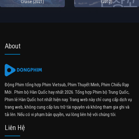
Cruise (2021)
(2012)
About
Động Phim tổng hợp Phim Vietsub, Phim Thuyết Minh, Phim Chiếu Rạp
Mới . Phim bộ Hàn Quốc hay nhất 2026. Tổng hợp Phim bộ Trung Quốc,
Phim lẻ Hàn Quốc hot nhất hiện nay. Trang web này chỉ cung cấp dịch vụ
trang web, không cung cấp lưu trữ tài nguyên và không tham gia ghi và
tải lên. Nếu có vi phạm bản quyền, vui lòng liên hệ với chúng tôi.
Liên Hệ