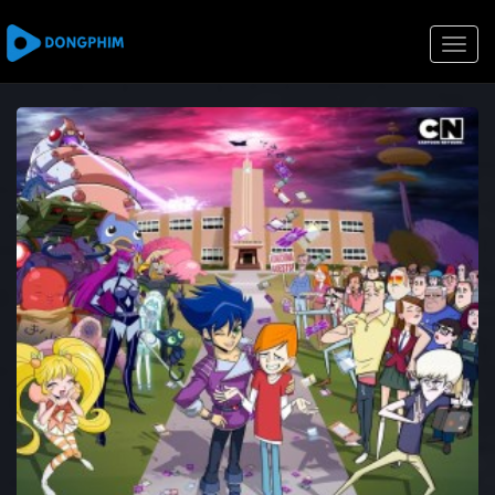
Toggle
naviga