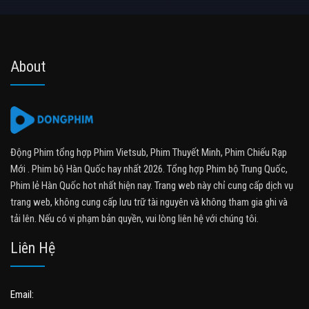
About
Động Phim tổng hợp Phim Vietsub, Phim Thuyết Minh, Phim Chiếu Rạp
Mới . Phim bộ Hàn Quốc hay nhất 2026. Tổng hợp Phim bộ Trung Quốc,
Phim lẻ Hàn Quốc hot nhất hiện nay. Trang web này chỉ cung cấp dịch vụ
trang web, không cung cấp lưu trữ tài nguyên và không tham gia ghi và
tải lên. Nếu có vi phạm bản quyền, vui lòng liên hệ với chúng tôi.
Liên Hệ
Email: