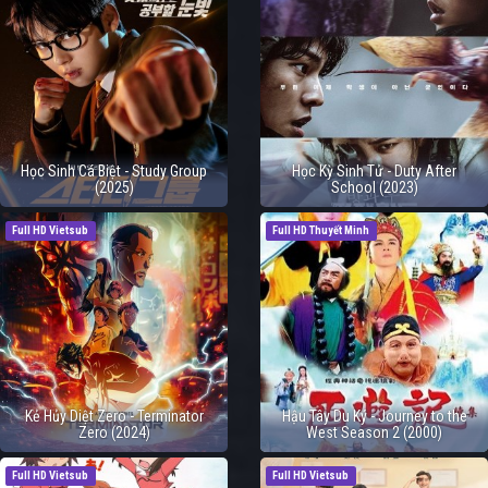
Học Sinh Cá Biệt - Study Group
Học Kỳ Sinh Tử - Duty After
(2025)
School (2023)
Full HD Vietsub
Full HD Thuyết Minh
Kẻ Hủy Diệt Zero - Terminator
Hậu Tây Du Ký - Journey to the
Zero (2024)
West Season 2 (2000)
Full HD Vietsub
Full HD Vietsub