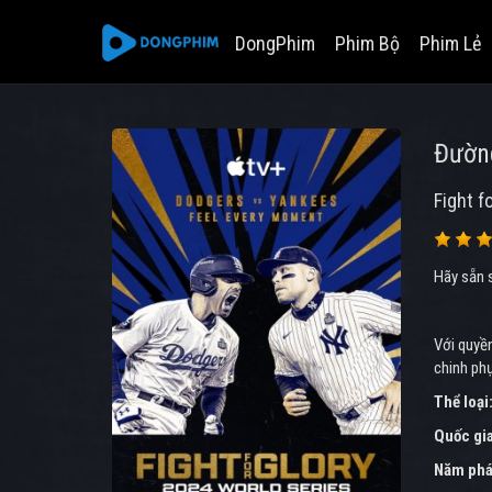
DongPhim
Phim Bộ
Phim Lẻ
Đường
Fight f
Hãy sẵn 
Với quyền
chinh ph
Thể loại
Quốc gi
Năm phá