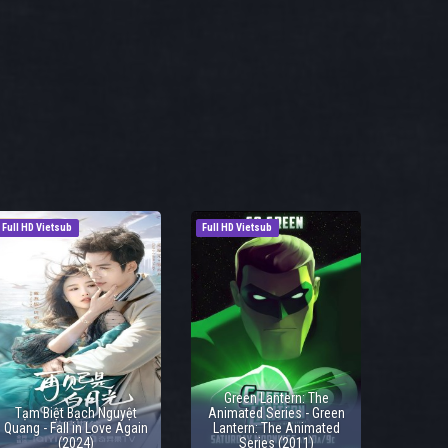
Full HD Vietsub
Full HD Vietsub
Green Lantern: The
Tạm Biệt Bạch Nguyệt
Animated Series - Green
Quang - Fall in Love Again
Lantern: The Animated
(2024)
Series (2011)