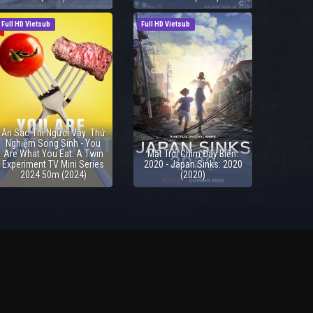
Full HD Vietsub
Full HD Vietsub
Ăn Sao Thì Người Vậy: Thử
Nghiệm Song Sinh - You
Are What You Eat: A Twin
Mặt Trời Chìm Đáy Biển:
Experiment TV Mini Series
2020 - Japan Sinks: 2020
2024 50m (2024)
(2020)