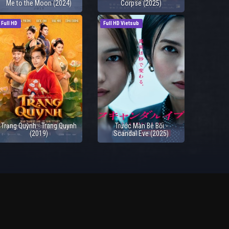
Me to the Moon (2024)
Corpse (2025)
Full HD
Full HD Vietsub
Trạng Quỳnh - Trang Quynh
Trước Màn Bê Bối -
(2019)
Scandal Eve (2025)