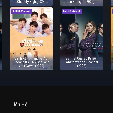
Chastity High (2024)
in Starlight (2025)
Full HD Vietsub
Full HD Vietsub
Bánh Răng Trắng và Áo
Sự Thật Của Vụ Bê Bối -
Choàng Bụi - My Gear and
Anatomy of a Scandal
Your Gown (2020)
(2022)
Liên Hệ