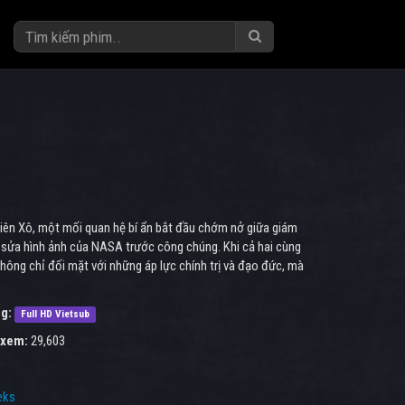
Liên Xô, một mối quan hệ bí ẩn bắt đầu chớm nở giữa giám
 sửa hình ảnh của NASA trước công chúng. Khi cả hai cùng
ông chỉ đối mặt với những áp lực chính trị và đạo đức, mà
g:
Full HD Vietsub
 xem:
29,603
eks