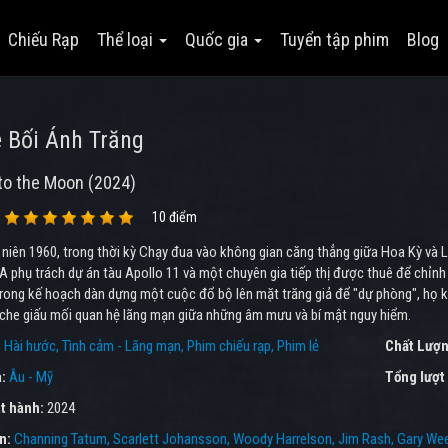
Chiếu Rạp
Thể loại
Quốc gia
Tuyển tập phim
Blog
 Bối Ánh Trăng
to the Moon (2024)
10 điểm
niên 1960, trong thời kỳ Chạy đua vào không gian căng thẳng giữa Hoa Kỳ và 
 phụ trách dự án tàu Apollo 11 và một chuyên gia tiếp thị được thuê để chỉnh
rong kế hoạch dàn dựng một cuộc đổ bộ lên mặt trăng giả để "dự phòng", họ kh
 che giấu mối quan hệ lãng mạn giữa những âm mưu và bí mật nguy hiểm.
:
Hài hước
Tình cảm - Lãng mạn
Phim chiếu rạp
Phim lẻ
Chất Lượn
a:
Âu - Mỹ
Tổng lượt
t hành:
2024
ên:
Channing Tatum
Scarlett Johansson
Woody Harrelson
Jim Rash
Gary We