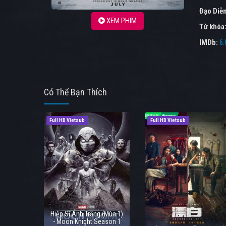
Đạo Diễ
XEM PHIM
Từ khóa
IMDb:
6.
Có Thể Bạn Thích
Full HD Vietsub
Full HD Vietsub
Hiệp Sĩ Ánh Trăng (Mùa 1)
- Moon Knight Season 1