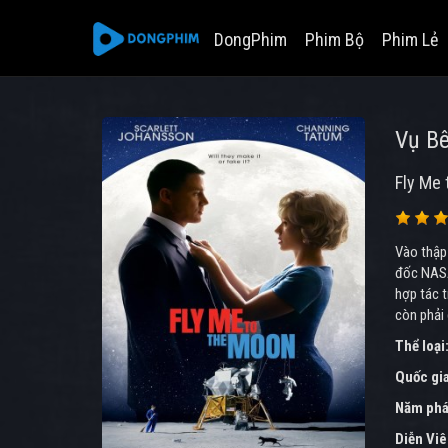
DongPhim
Phim Bộ
Phim Lẻ
Vụ Bê
Fly Me 
Vào thập 
đốc NASA
hợp tác t
còn phải
Thể loại
Quốc gi
Năm phá
Diễn Vi