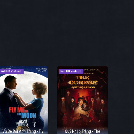
Full HD Vietsub
Full HD Vietsub
Vụ Bê Bối Ánh Trăng - Fly
Quỷ Nhập Tràng - The