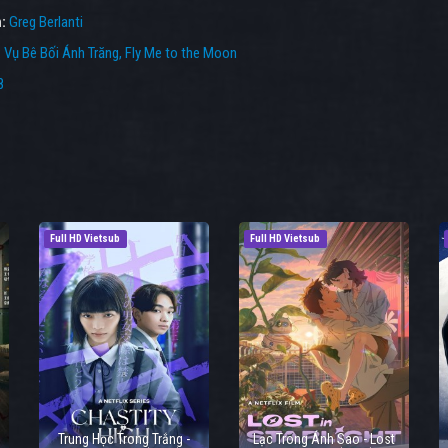
n:
Greg Berlanti
:
Vụ Bê Bối Ánh Trăng
,
Fly Me to the Moon
8
Full HD Vietsub
Full HD Vietsub
Trung Học Trong Trắng -
Lạc Trong Ánh Sao - Lost