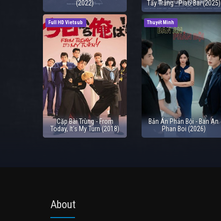
(2022)
Tẩy Trắng - Piao Bai (2025)
Full HD Vietsub
Thuyết Minh
Cặp Bài Trùng - From
Bản Án Phản Bội - Ban An
Today, It's My Turn (2018)
Phan Boi (2026)
About