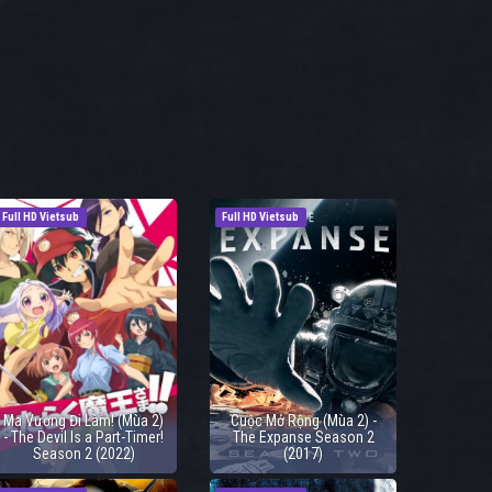
Full HD Vietsub
Full HD Vietsub
Ma Vương Đi Làm! (Mùa 2)
Cuộc Mở Rộng (Mùa 2) -
- The Devil Is a Part-Timer!
The Expanse Season 2
Season 2 (2022)
(2017)