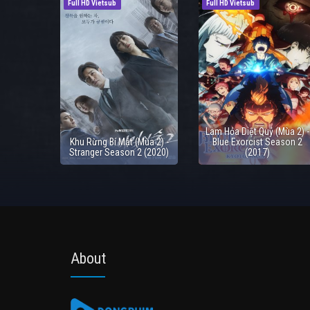
Full HD Vietsub
Full HD Vietsub
Lam Hỏa Diệt Quỷ (Mùa 2) -
Khu Rừng Bí Mật (Mùa 2) -
Blue Exorcist Season 2
Stranger Season 2 (2020)
(2017)
About