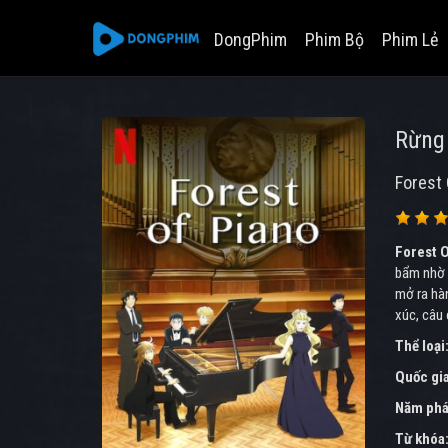
DongPhim
Phim Bộ
Phim Lẻ
Rừng
Forest 
Forest O
bẩm nhờ 
mở ra hàn
xúc, câu 
Thể loại
Quốc gi
Năm phá
Từ khóa