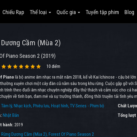
Chiếu Rạp
Thể loại
Quốc gia
Tuyển tập phim
Blog
 Dương Cầm (Mùa 2)
Of Piano Season 2 (2019)
10 điểm
f Piano
là bộ anime âm nhạc ra mắt năm 2018, kể về Kai Ichinose - cậu bé lớn
thường xuyên chơi một cây đàn cũ nằm sâu trong khu rừng. Cuộc gặp gỡ với Sh
h trình theo đuổi âm nhạc chuyên nghiệp đầy thử thách và cảm xúc cho cả hai.
chuyện về tình bạn, đam mê và sự trưởng thành, đồng thời truyền tải tình yêu
:
Tâm lý
Nhạc kịch
Phiêu lưu
Hoạt hình
TV Series - Phim bộ
Chất Lượn
a:
Nhật Bản
Tổng lượt
t hành:
2019
:
Rừng Dương Cầm (Mùa 2)
,
Forest Of Piano Season 2