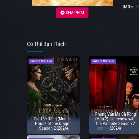
IMDb:
7.
XEM PHIM
Có Thể Bạn Thích
Full HD Vietsub
Full HD Vietsub
Phỏng Vấn Ma Cà Rồng
Gia Tộc Rồng (Mùa 2) -
(Mùa 2) - Interview with
House of the Dragon
the Vampire Season 2
Season 2 (2024)
(2024)