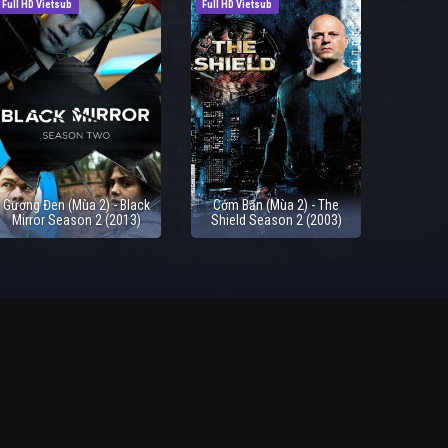
Full HD Vietsub
Full HD Vietsub
Gương Đen (Mùa 2) - Black
Cớm Bẩn (Mùa 2) - The
Mirror Season 2 (2013)
Shield Season 2 (2003)