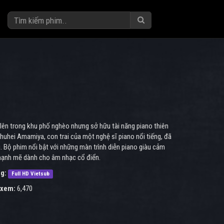
 lên trong khu phố nghèo nhưng sở hữu tài năng piano thiên
uhei Amamiya, con trai của một nghệ sĩ piano nổi tiếng, đã
 Bộ phim nổi bật với những màn trình diễn piano giàu cảm
 mạnh mẽ dành cho âm nhạc cổ điển.
g:
Full HD Vietsub
 xem:
6,470