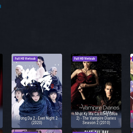
3
Full HD Vietsub
Full HD Vietsub
Nhật Ký Ma Cà Rồng (Mùa
Tương Dạ 2 - Ever Night 2
2) - The Vampire Diaries
(2020)
Season 2 (2010)