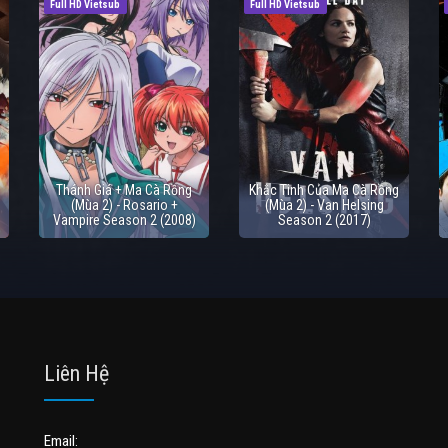
Full HD Vietsub
Full HD Vietsub
Thánh Giá + Ma Cà Rồng
Khắc Tinh Của Ma Cà Rồng
(Mùa 2) - Rosario +
(Mùa 2) - Van Helsing
Vampire Season 2 (2008)
Season 2 (2017)
Liên Hệ
Email: