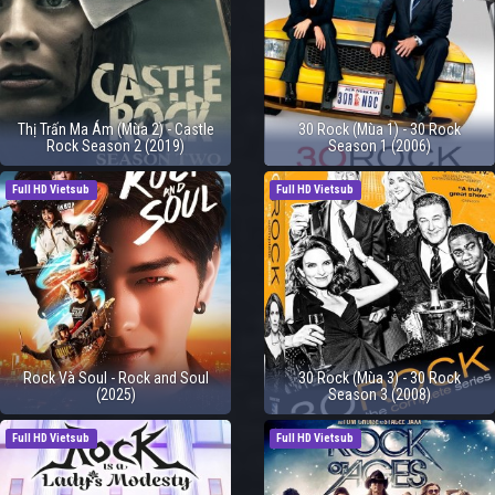
Thị Trấn Ma Ám (Mùa 2) - Castle
30 Rock (Mùa 1) - 30 Rock
Rock Season 2 (2019)
Season 1 (2006)
Full HD Vietsub
Full HD Vietsub
Rock Và Soul - Rock and Soul
30 Rock (Mùa 3) - 30 Rock
(2025)
Season 3 (2008)
Full HD Vietsub
Full HD Vietsub