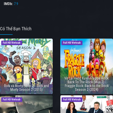
IMDb:
7.9
Có Thể Bạn Thích
Full HD Vietsub
Full HD Vietsub
Về Lại Hang Xưa - Fraggle Rock:
Back To The Rock (Mùa 2) -
Rick và Morty (Mùa 2) - Rick and
Fraggle Rock: Back to the Rock
Morty Season 2 (2015)
Season 2 (2024)
Full HD Vietsub
Full HD Vietsub