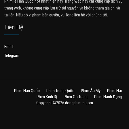
Phim lẻ Hàn Quốc hot nhất hiện nay. Trang web này chỉ cung cấp dịch vụ
trang web, không cung cấp lưu trữ tài nguyên và không tham gia ghi và
tải lên. Nếu có vi phạm bản quyền, vui lòng liên hệ với chúng tôi.
Liên Hệ
Email:
Telegram:
Phim Hàn Quốc
Phim Trung Quốc
Phim Âu Mỹ
Phim Hài
Phim Kinh Dị
Phim Cổ Trang
Phim Hành Động
Copyright ©2026
dongphimm.com