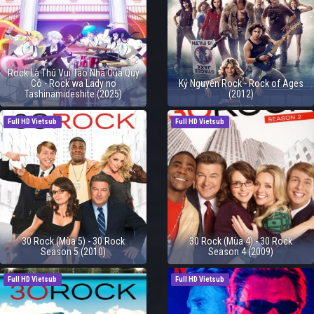
Rock Là Thú Vui Tao Nhã Của Quý
Cô - Rock wa Lady no
Kỷ Nguyên Rock - Rock of Ages
Tashinamideshite (2025)
(2012)
Full HD Vietsub
Full HD Vietsub
30 Rock (Mùa 5) - 30 Rock
30 Rock (Mùa 4) - 30 Rock
Season 5 (2010)
Season 4 (2009)
Full HD Vietsub
Full HD Vietsub