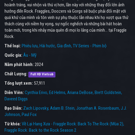
hoành tráng, vui nhộn và thú vị hơn, lần này với những thay đổi lớn ảnh
hưởng đến Rock. Fraggles, Doozers và Gorgs sẽ buộc phải đối mặt với
quá khứ của mình và tôn vinh sự phụ thuộc lẫn nhau khi họ vượt qua thử
thách cùng với niềm hy vọng, sự ngốc nghếch và những bài hát hoàn
toàn mới, trong khi nhảy múa quên đi mọi lo lắng của mình... tại Fraggle
Rock.
Thể loại:
Phiêu lưu
Hài hước
Gia đình
TV Series - Phim bộ
Quốc gia:
Âu - Mỹ
Năm phát hành:
2024
Chất Lượng:
Full HD Vietsub
Tổng lượt xem:
57,911
Diễn Viên:
Cynthia Erivo
Ed Helms
Ariana DeBose
Brett Goldstein
Daveed Diggs
Đạo Diễn:
Zach Lipovsky
Adam B. Stein
Jonathan A. Rosenbaum
J.J.
Johnson
Paul Fox
Từ khóa:
Về Lại Hang Xưa - Fraggle Rock: Back To The Rock (Mùa 2)
,
Fraggle Rock: Back to the Rock Season 2