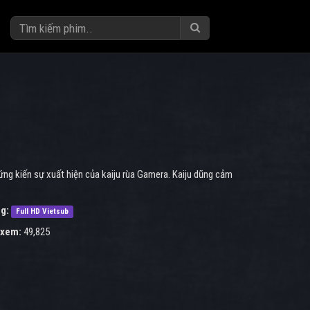
ng kiến sự xuất hiện của kaiju rùa Gamera. Kaiju dũng cảm
g:
Full HD Vietsub
 xem:
49,825