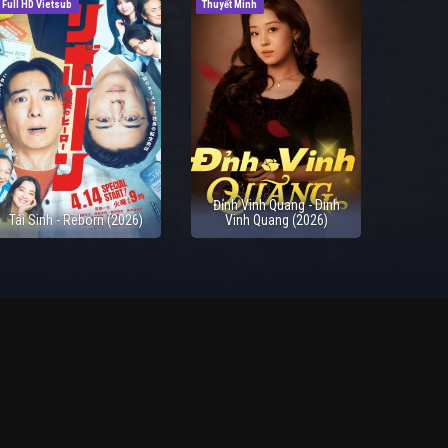
Full HD Vietsub
Thuyết Minh
Đỉnh Vinh Quang - Dinh
Tái Sinh - Reborn (2026)
Vinh Quang (2026)