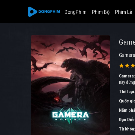
DongPhim
Phim Bộ
Phim Lẻ
Gamer
Gamera:
Gamera: 
này đứng 
Thể loại
Quốc gi
Năm phá
Đạo Diễ
Từ khóa