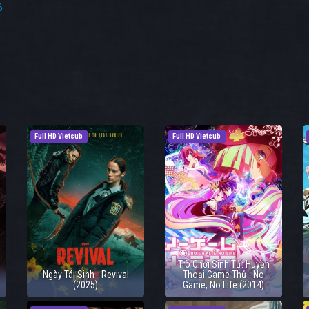
6
Full HD Vietsub
Full HD Vietsub
Trò Chơi Sinh Tử: Huyền
Ngày Tái Sinh - Revival
Thoại Game Thủ - No
(2025)
Game, No Life (2014)