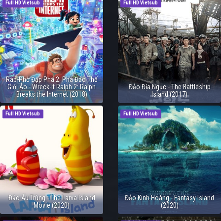
Full HD Vietsub
Full HD Vietsub
Ráp-Phờ Đập Phá 2: Phá Đảo Thế
Giới Ảo - Wreck-It Ralph 2: Ralph
Đảo Địa Ngục - The Battleship
Breaks the Internet (2018)
Island (2017)
Full HD Vietsub
Full HD Vietsub
Đảo Ấu Trùng - The Larva Island
Đảo Kinh Hoàng - Fantasy Island
Movie (2020)
(2020)