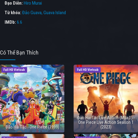
Đạo Diễn:
Hiro Murai
Từ khóa:
Đảo Guava
,
Guava Island
IMDb:
6.6
Có Thể Bạn Thích
Full HD Vietsub
Full HD Vietsub
Đảo Hải Tặc Live Action (Mùa 1) -
One Piece Live Action Season 1
Đảo Hải Tặc - One Piece (1999)
(2023)