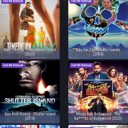
Full HD Vietsub
Full HD Vietsub
Đảo Cám Dỗ - Temptation Island
Đảo Hải Tặc - Pirate Islands
(2025)
(2003)
Full HD Vietsub
Full HD Vietsub
Đảo Kinh Hoàng - Shutter Island
Khuấy Đảo Bollywood - The
(2010)
Ba***ds of Bollywood (2025)