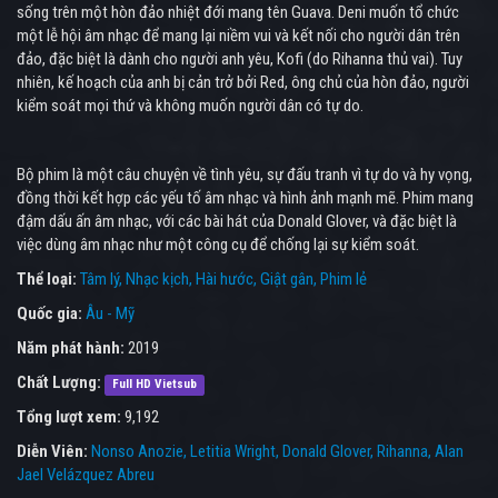
sống trên một hòn đảo nhiệt đới mang tên Guava. Deni muốn tổ chức
một lễ hội âm nhạc để mang lại niềm vui và kết nối cho người dân trên
đảo, đặc biệt là dành cho người anh yêu, Kofi (do Rihanna thủ vai). Tuy
nhiên, kế hoạch của anh bị cản trở bởi Red, ông chủ của hòn đảo, người
kiểm soát mọi thứ và không muốn người dân có tự do.
Bộ phim là một câu chuyện về tình yêu, sự đấu tranh vì tự do và hy vọng,
đồng thời kết hợp các yếu tố âm nhạc và hình ảnh mạnh mẽ. Phim mang
đậm dấu ấn âm nhạc, với các bài hát của Donald Glover, và đặc biệt là
việc dùng âm nhạc như một công cụ để chống lại sự kiểm soát.
Thể loại:
Tâm lý
Nhạc kịch
Hài hước
Giật gân
Phim lẻ
Quốc gia:
Âu - Mỹ
Năm phát hành:
2019
Chất Lượng:
Full HD Vietsub
Tổng lượt xem:
9,192
Diễn Viên:
Nonso Anozie
Letitia Wright
Donald Glover
Rihanna
Alan
Jael Velázquez Abreu