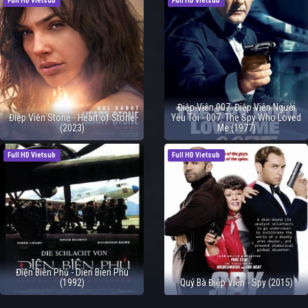
Full HD Vietsub
Full HD Vietsub
Điệp Viên 007: Điệp Viên Người
Điệp Viên Stone - Heart of Stone
Yêu Tôi - 007: The Spy Who Loved
(2023)
Me (1977)
Full HD Vietsub
Full HD Vietsub
Điện Biên Phủ - Dien Bien Phu
(1992)
Quý Bà Điệp Viên - Spy (2015)