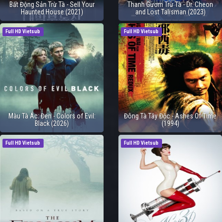
Bất Động Sản Trừ Tà - Sell Your
Thanh Gươm Trừ Tà - Dr. Cheon
Haunted House (2021)
and Lost Talisman (2023)
Full HD Vietsub
Full HD Vietsub
Màu Tà Ác: Đen - Colors of Evil:
Đông Tà Tây Độc - Ashes Of Time
Black (2026)
(1994)
Full HD Vietsub
Full HD Vietsub