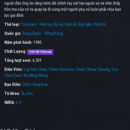
người đàn ông tin rằng mình đã chính tay sát hại người vợ và nhìn thấy
hồn ma của cô ta quay lại đi cùng một người phụ nữ luôn phải chịu bạo
lực gia đình.
Thể loại:
Tội phạm - Hình sự
Kỳ ảo
Kinh dị
Giật gân
Phim lẻ
Quốc gia:
Trung Quốc - Hồng Kông
Năm phát hành:
1980
Chất Lượng:
Full HD Vietsub
Tổng lượt xem:
6,509
Diễn Viên:
Lap Ban Chan
Chien-Hua Hsu
Chok-Chow Cheung
Szu-
Chia Chen
Siu Ming Wong
Đạo Diễn:
Chih-Hung Kuei
Từ khóa:
Tà
,
Hex
IMDb:
6.4