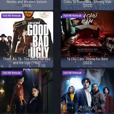
Heretic and Western Venom
Chiều Tà Trong Nhà - Shining Vale
(2025)
(2022)
Full HD Vietsub
Full HD Vietsub
Thiện, Ác, Tà - The Good, the Bad
Tà Chú Cấm - Home For Rent
and the Ugly (1966)
(2023)
Full HD Vietsub
Full HD Vietsub