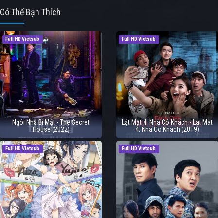
Có Thể Bạn Thích
Full HD Vietsub
Full HD Vietsub
Ngôi Nhà Bí Mật - The Secret
Lật Mặt 4: Nhà Có Khách - Lat Mat
House (2022)
4: Nha Co Khach (2019)
Full HD Vietsub
Full HD Vietsub