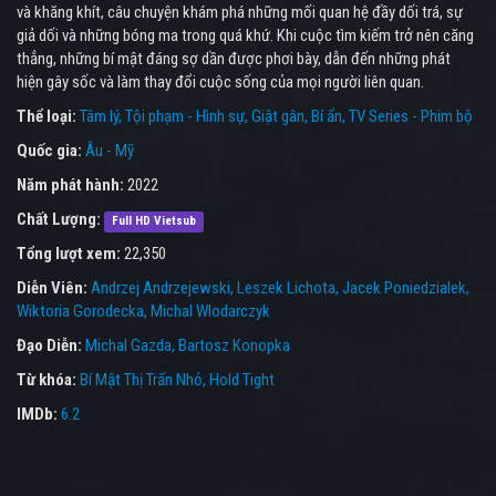
và khăng khít, câu chuyện khám phá những mối quan hệ đầy dối trá, sự
giả dối và những bóng ma trong quá khứ. Khi cuộc tìm kiếm trở nên căng
thẳng, những bí mật đáng sợ dần được phơi bày, dẫn đến những phát
hiện gây sốc và làm thay đổi cuộc sống của mọi người liên quan.
Thể loại:
Tâm lý
Tội phạm - Hình sự
Giật gân
Bí ẩn
TV Series - Phim bộ
Quốc gia:
Âu - Mỹ
Năm phát hành:
2022
Chất Lượng:
Full HD Vietsub
Tổng lượt xem:
22,350
Diễn Viên:
Andrzej Andrzejewski
Leszek Lichota
Jacek Poniedzialek
Wiktoria Gorodecka
Michal Wlodarczyk
Đạo Diễn:
Michal Gazda
Bartosz Konopka
Từ khóa:
Bí Mật Thị Trấn Nhỏ
,
Hold Tight
IMDb:
6.2