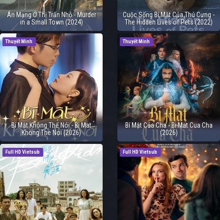
Án Mạng Ở Thị Trấn Nhỏ - Murder
Cuộc Sống Bí Mật Của Thú Cưng -
in a Small Town (2024)
The Hidden Lives of Pets (2022)
Thuyết Minh
Thuyết Minh
Bí Mật Không Thể Nói - Bi Mat
Bí Mật Của Cha - Bi Mat Cua Cha
Khong The Noi (2026)
(2026)
Full HD Vietsub
Full HD Vietsub