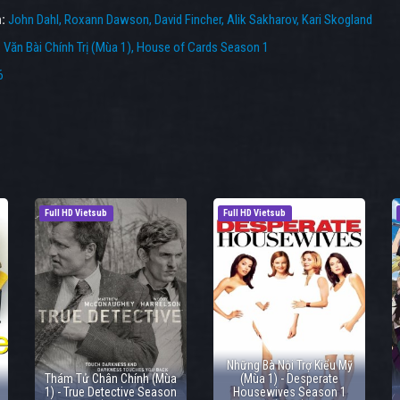
n:
John Dahl
Roxann Dawson
David Fincher
Alik Sakharov
Kari Skogland
:
Văn Bài Chính Trị (Mùa 1)
,
House of Cards Season 1
6
Full HD Vietsub
Full HD Vietsub
Những Bà Nội Trợ Kiểu Mỹ
Thám Tử Chân Chính (Mùa
(Mùa 1) - Desperate
1) - True Detective Season
Housewives Season 1