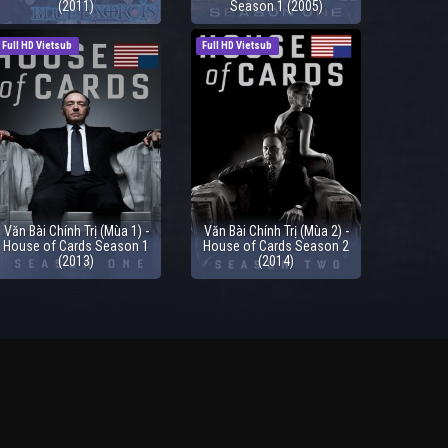
(2011)
Season 1 (2005)
Full HD Vietsub
Full HD Vietsub
Văn Bài Chính Trị (Mùa 1) -
Văn Bài Chính Trị (Mùa 2) -
House of Cards Season 1
House of Cards Season 2
(2013)
(2014)