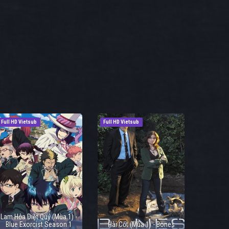
Full HD Vietsub
Full HD Vietsub
Lam Hỏa Diệt Quỷ (Mùa 1) -
Blue Exorcist Season 1
Hài Cốt (Mùa 1) - Bones