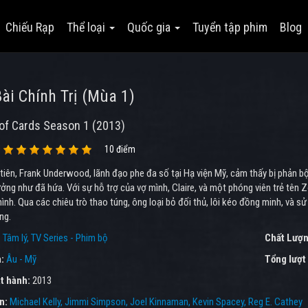
Chiếu Rạp
Thể loại
Quốc gia
Tuyển tập phim
Blog
ài Chính Trị (Mùa 1)
of Cards Season 1 (2013)
10 điểm
iên, Frank Underwood, lãnh đạo phe đa số tại Hạ viện Mỹ, cảm thấy bị phản bộ
ởng như đã hứa. Với sự hỗ trợ của vợ mình, Claire, và một phóng viên trẻ tên Z
ình. Qua các chiêu trò thao túng, ông loại bỏ đối thủ, lôi kéo đồng minh, và sử 
ng.
:
Tâm lý
TV Series - Phim bộ
Chất Lượn
a:
Âu - Mỹ
Tổng lượt
t hành:
2013
ên:
Michael Kelly
Jimmi Simpson
Joel Kinnaman
Kevin Spacey
Reg E. Cathey