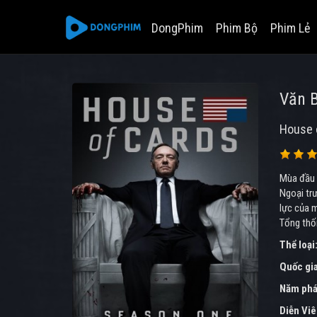
DongPhim
Phim Bộ
Phim Lẻ
Văn B
House 
Mùa đầu t
Ngoại trư
lực của m
Tổng thố
Thể loại
Quốc gi
Năm phá
Diễn Vi