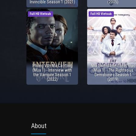
Invincible Season 1 (2021)
(2005)
Full HD Vietsub
Full HD Vietsub
Phỏng Vấn Ma Cà Rồng
Nhà Gemstone Chính Trực
(Mùa 1) - Interview with
(Mùa 1) - The Righteous
the Vampire Season 1
Gemstones Season 1
(2022)
(2019)
About