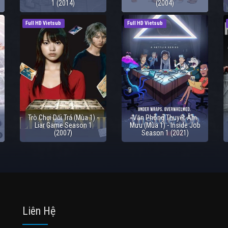
1 (2014)
(2004)
Full HD Vietsub
Full HD Vietsub
Trò Chơi Dối Trá (Mùa 1) -
Văn Phòng Thuyết Âm
Liar Game Season 1
Mưu (Mùa 1) - Inside Job
(2007)
Season 1 (2021)
Liên Hệ