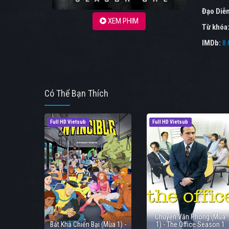
Đạo Diễ
XEM PHIM
Từ khóa
IMDb:
8.
Có Thể Bạn Thích
Full HD Vietsub
Full HD Vietsub
Chuyện Văn Phòng (Mùa
Bất Khả Chiến Bại (Mùa 1) -
1) - The Office Season 1