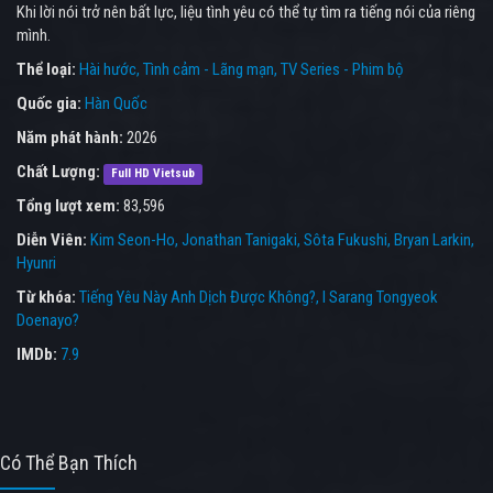
Khi lời nói trở nên bất lực, liệu tình yêu có thể tự tìm ra tiếng nói của riêng
mình.
Thể loại:
Hài hước
Tình cảm - Lãng mạn
TV Series - Phim bộ
Quốc gia:
Hàn Quốc
Năm phát hành:
2026
Chất Lượng:
Full HD Vietsub
Tổng lượt xem:
83,596
Diễn Viên:
Kim Seon-Ho
Jonathan Tanigaki
Sôta Fukushi
Bryan Larkin
Hyunri
Từ khóa:
Tiếng Yêu Này Anh Dịch Được Không?
,
I Sarang Tongyeok
Doenayo?
IMDb:
7.9
Có Thể Bạn Thích