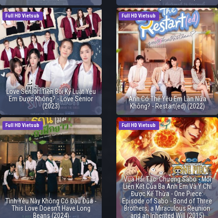
Full HD Vietsub
Full HD Vietsub
Love Senior: Tiền Bối Kỷ Luật Yêu
Em Được Không? - Love Senior
Anh Có Thể Yêu Em Lần Nữa
(2023)
Không? - Restart(ed) (2022)
Full HD Vietsub
Full HD Vietsub
Vua Hải Tặc: Chương Sabo - Mối
Liên Kết Của Ba Anh Em Và Ý Chí
Được Kế Thừa - One Piece:
Tình Yêu Này Không Có Đậu Đũa -
Episode of Sabo - Bond of Three
This Love Doesn't Have Long
Brothers, a Miraculous Reunion
Beans (2024)
and an Inherited Will (2015)