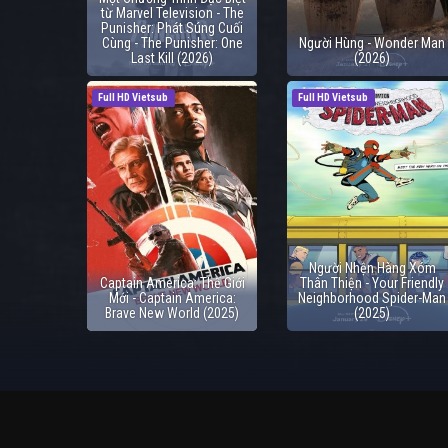
từ Marvel Television - The
Punisher: Phát Súng Cuối
Cùng - The Punisher: One
Người Hùng - Wonder Man
Last Kill (2026)
(2026)
Full HD Vietsub
Full HD Vietsub
Người Nhện Hàng Xóm
Captain America: Thế Giới
Thân Thiện - Your Friendly
Mới - Captain America:
Neighborhood Spider-Man
Brave New World (2025)
(2025)