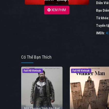
Diễn Vi
XEM PHIM
Đạo Diễ
Từ khóa
Tuyển tậ
IMDb:
4.
Có Thể Bạn Thích
Full HD Vietsub
Full HD Vietsub
Một Chương Trình Đặc Biệt