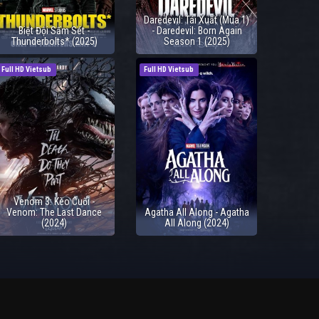
Daredevil: Tái Xuất (Mùa 1)
Biệt Đội Sấm Sét -
- Daredevil: Born Again
Thunderbolts* (2025)
Season 1 (2025)
Full HD Vietsub
Full HD Vietsub
Venom 3: Kèo Cuối -
Venom: The Last Dance
Agatha All Along - Agatha
(2024)
All Along (2024)