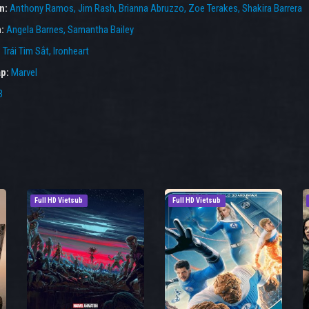
ên:
Anthony Ramos
Jim Rash
Brianna Abruzzo
Zoe Terakes
Shakira Barrera
n:
Angela Barnes
Samantha Bailey
:
Trái Tim Sắt
,
Ironheart
p:
Marvel
3
Full HD Vietsub
Full HD Vietsub