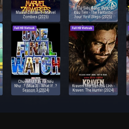
Bộ Tứ Siêu Đẳng: Bước Đi
Marvel Zombies - Marvel
Đầu Tiên - The Fantastic
Zombies (2025)
Four: First Steps (2025)
Full HD Vietsub
Full HD Vietsub
Chuyện Gì Xảy Ra Nếu
Như...? (Mùa 3) - What If...?
Kraven: Thợ Săn Thủ Lĩnh -
Season 3 (2024)
Kraven: The Hunter (2024)