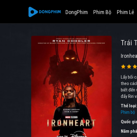
DongPhim
Phim Bộ
Phim Lẻ
Trái 
Ironhea
Lấy bối c
theo các
biết đến 
đẩy Riri 
Thể loại
Phim bộ
Quốc gi
Năm phá