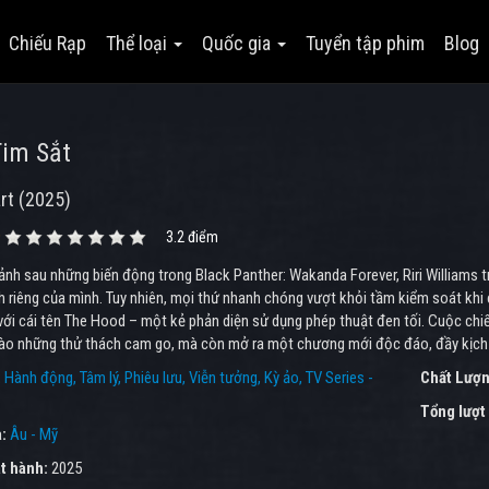
Chiếu Rạp
Thể loại
Quốc gia
Tuyển tập phim
Blog
Tim Sắt
rt (2025)
3.2 điểm
ảnh sau những biến động trong Black Panther: Wakanda Forever, Riri Williams 
h riêng của mình. Tuy nhiên, mọi thứ nhanh chóng vượt khỏi tầm kiểm soát kh
với cái tên The Hood – một kẻ phản diện sử dụng phép thuật đen tối. Cuộc chi
vào những thử thách cam go, mà còn mở ra một chương mới độc đáo, đầy kịch t
:
Hành động
Tâm lý
Phiêu lưu
Viễn tưởng
Kỳ ảo
TV Series -
Chất Lượn
Tổng lượt
a:
Âu - Mỹ
t hành:
2025