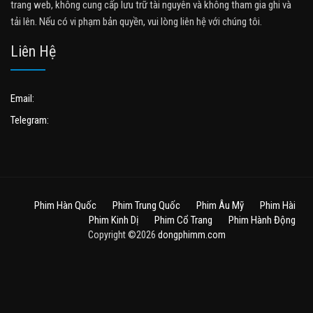
trang web, không cung cấp lưu trữ tài nguyên và không tham gia ghi và
tải lên. Nếu có vi phạm bản quyền, vui lòng liên hệ với chúng tôi.
Liên Hệ
Email:
Telegram:
Phim Hàn Quốc
Phim Trung Quốc
Phim Âu Mỹ
Phim Hài
Phim Kinh Dị
Phim Cổ Trang
Phim Hành Động
Copyright ©2026
dongphimm.com