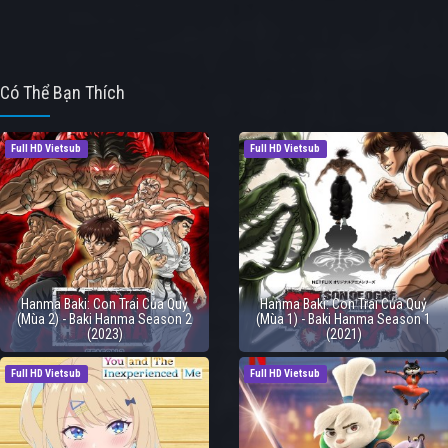
Có Thể Bạn Thích
Full HD Vietsub
Full HD Vietsub
Hanma Baki: Con Trai Của Quỷ
Hanma Baki: Con Trai Của Quỷ
(Mùa 2) - Baki Hanma Season 2
(Mùa 1) - Baki Hanma Season 1
(2023)
(2021)
Full HD Vietsub
Full HD Vietsub