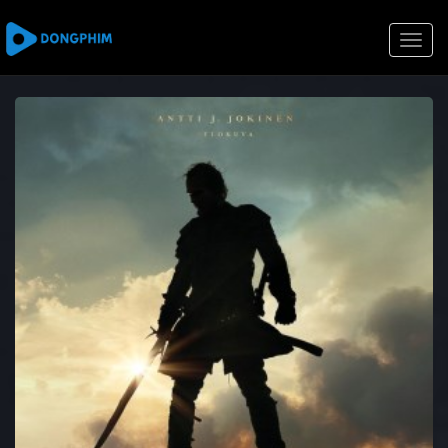
Toggle
naviga