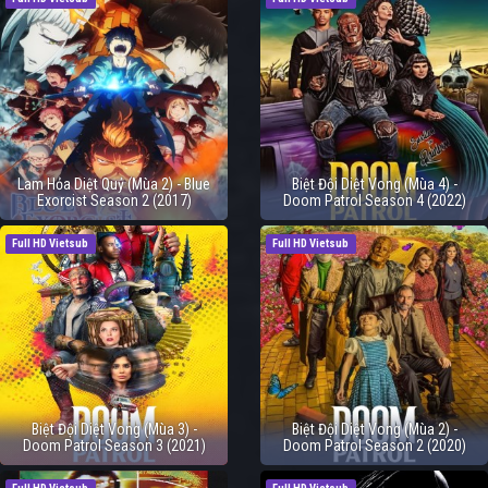
Lam Hỏa Diệt Quỷ (Mùa 2) - Blue
Biệt Đội Diệt Vong (Mùa 4) -
Exorcist Season 2 (2017)
Doom Patrol Season 4 (2022)
Full HD Vietsub
Full HD Vietsub
Biệt Đội Diệt Vong (Mùa 3) -
Biệt Đội Diệt Vong (Mùa 2) -
Doom Patrol Season 3 (2021)
Doom Patrol Season 2 (2020)