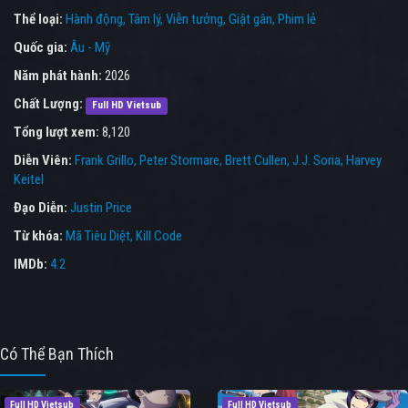
Thể loại:
Hành động
Tâm lý
Viễn tưởng
Giật gân
Phim lẻ
Quốc gia:
Âu - Mỹ
Năm phát hành:
2026
Chất Lượng:
Full HD Vietsub
Tổng lượt xem:
8,120
Diễn Viên:
Frank Grillo
Peter Stormare
Brett Cullen
J.J. Soria
Harvey
Keitel
Đạo Diễn:
Justin Price
Từ khóa:
Mã Tiêu Diệt
,
Kill Code
IMDb:
4.2
Có Thể Bạn Thích
Full HD Vietsub
Full HD Vietsub