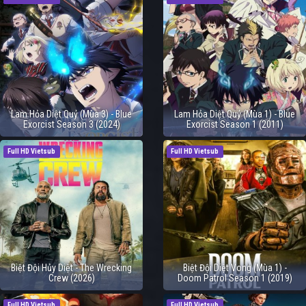
Lam Hỏa Diệt Quỷ (Mùa 3) - Blue
Lam Hỏa Diệt Quỷ (Mùa 1) - Blue
Exorcist Season 3 (2024)
Exorcist Season 1 (2011)
Full HD Vietsub
Full HD Vietsub
Biệt Đội Hủy Diệt - The Wrecking
Biệt Đội Diệt Vong (Mùa 1) -
Crew (2026)
Doom Patrol Season 1 (2019)
Full HD Vietsub
Full HD Vietsub