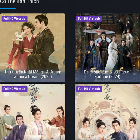
Có Thể Bạn Thích
Full HD Vietsub
Full HD Vietsub
Thư Quyển Nhất Mộng - A Dream
Đại Mộng Quy Ly - Fangs of
within a Dream (2025)
Fortune (2024)
Full HD Vietsub
Full HD Vietsub