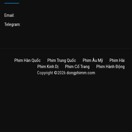
Email:
Telegram:
Phim Hàn Quốc
Phim Trung Quốc
Phim Âu Mỹ
Phim Hài
Phim Kinh Dị
Phim Cổ Trang
Phim Hành Động
Copyright ©2026
dongphimm.com