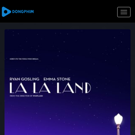
Toggle
naviga