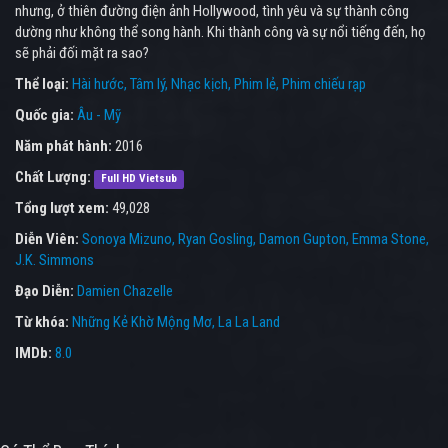
nhưng, ở thiên đường điện ảnh Hollywood, tình yêu và sự thành công
dường như không thể song hành. Khi thành công và sự nổi tiếng đến, họ
sẽ phải đối mặt ra sao?
Thể loại:
Hài hước
Tâm lý
Nhạc kịch
Phim lẻ
Phim chiếu rạp
Quốc gia:
Âu - Mỹ
Năm phát hành:
2016
Chất Lượng:
Full HD Vietsub
Tổng lượt xem:
49,028
Diễn Viên:
Sonoya Mizuno
Ryan Gosling
Damon Gupton
Emma Stone
J.K. Simmons
Đạo Diễn:
Damien Chazelle
Từ khóa:
Những Kẻ Khờ Mộng Mơ
,
La La Land
IMDb:
8.0