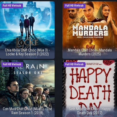
Full HD Vietsub
Full HD Vietsub
Chìa Khóa Chết Chóc (Mùa 3) -
Mandala Chết Chóc - Mandala
Locke & Key Season 3 (2022)
Murders (2025)
Full HD Vietsub
Full HD Vietsub
Cơn Mưa Chết Chóc (Mùa 1) - The
Sinh Nhật Chết Chóc - Happy
Rain Season 1 (2018)
Death Day (2017)