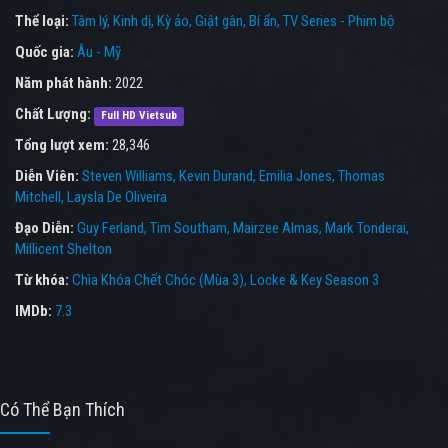
Thể loại:
Tâm lý
Kinh dị
Kỳ ảo
Giật gân
Bí ẩn
TV Series - Phim bộ
Quốc gia:
Âu - Mỹ
Năm phát hành:
2022
Chất Lượng:
Full HD Vietsub
Tổng lượt xem:
28,346
Diễn Viên:
Steven Williams
Kevin Durand
Emilia Jones
Thomas
Mitchell
Laysla De Oliveira
Đạo Diễn:
Guy Ferland
Tim Southam
Mairzee Almas
Mark Tonderai
Millicent Shelton
Từ khóa:
Chìa Khóa Chết Chóc (Mùa 3)
,
Locke & Key Season 3
IMDb:
7.3
Có Thể Bạn Thích