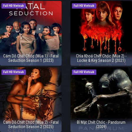
Full HD Vietsub
Full HD Vietsub
Cám Dỗ Chết Chóc (Mùa 1) - Fatal
Chìa Khoá Chết Chóc (Mùa 2) -
Seduction Season 1 (2023)
Locke & Key Season 2 (2021)
Full HD Vietsub
Full HD Vietsub
Cám Dỗ Chết Chóc (Mùa 2) - Fatal
Bí Mật Chết Chóc - Pandorum
Seduction Season 2 (2025)
(2009)