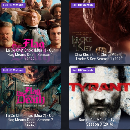
Full HD Vietsub
Full HD Vietsub
Lá Cờ Chết Chóc (Mùa 1) - Our
Flag Means Death Season 1
Chìa Khoá Chết Chóc (Mùa 1) -
(2022)
Locke & Key Season 1 (2020)
Full HD Vietsub
Full HD Vietsub
Lá Cờ Chết Chóc (Mùa 2) - Our
Flag Means Death Season 2
Bạo Chúa (Mùa 3) - Tyrant
(2023)
Season 3 (2016)