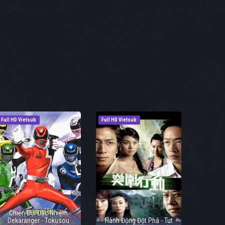
Full HD Vietsub
Full HD Vietsub
Chiến Đội Đặc Nhiệm
Dekaranger - Tokusou
Hành Động Đột Phá - Tut