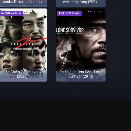
sentai Dekarenjâ (2004)
wai heng dong (2007)
Full HD Vietsub
Full HD Vietsub
Độc Chiến 2 - Believer 2
Chiến Binh Đơn Độc - Lone
(2023)
Survivor (2013)