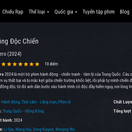
Chiếu Rạp
Thể loại
Quốc gia
Tuyển tập phim
Blog
ũng Độc Chiến
ero (2024)
10 điểm
ro
2024 là một bộ phim hành động - chiến tranh - tâm lý của Trung Quốc. Câu
 vụ thất bại và bị mắc kẹt giữa chiến trường khốc liệt, rồi phải tự mình chiến 
đồng đội; từ đó anh dần bước vào hành trình cô độc đầy hiểm nguy, nơi lòng tru
:
Hành động
Tình cảm - Lãng mạn
Phim lẻ
Chất Lượn
a:
Trung Quốc - Hồng Kông
Tổng lượt
t hành:
2024
ên:
Li Qia
Wang Hui
Deng Kaiyun
Wenjing Wu