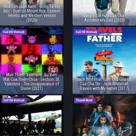
Hoa Sơn Luận Kiếm - Đông Tà Tây
Độc - Duel on Mount Hua: Eastern
Heretic and Western Venom
Nắng 3: Lời Hứa Của Cha -
(2025)
Accidentally Dad (2020)
Full HD Vietsub
Full HD Vietsub
Mục Thánh Valentine: Sự Biến
Mất Của Thiên Chúa - Section: St.
Jack Whitehall: Làm Cha Qua Lời
Valentine - The Disapperance of
Của Cha Tôi - Jack Whitehall:
Divine (2021)
Travels with My Father (2017)
Full HD Vietsub
Thuyết Minh