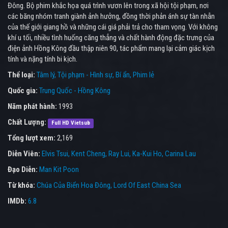
Đông. Bộ phim khắc họa quá trình vươn lên trong xã hội tội phạm, nơi
các băng nhóm tranh giành ảnh hưởng, đồng thời phản ánh sự tàn nhẫn
của thế giới giang hồ và những cái giá phải trả cho tham vọng. Với không
khí u tối, nhiều tình huống căng thẳng và chất hành động đặc trưng của
điện ảnh Hồng Kông đầu thập niên 90, tác phẩm mang lại cảm giác kịch
tính và nặng tính bi kịch.
Thể loại:
Tâm lý
Tội phạm - Hình sự
Bí ẩn
Phim lẻ
Quốc gia:
Trung Quốc - Hồng Kông
Năm phát hành:
1993
Chất Lượng:
Full HD Vietsub
Tổng lượt xem:
2,169
Diễn Viên:
Elvis Tsui
Kent Cheng
Ray Lui
Ka-Kui Ho
Carina Lau
Đạo Diễn:
Man Kit Poon
Từ khóa:
Chúa Của Biển Hoa Đông
,
Lord Of East China Sea
IMDb:
6.8