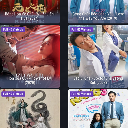
Bông Hoa Vô Chủ - Wu Zhu Zhi
Công Chúa Béo Đáng Yêu - Love
Hua (2024)
the Way You Are (2019)
Full HD Vietsub
Full HD Vietsub
Hoa Của Quỷ - Flower of Evil
Bác Sĩ Cha - Doctor Cha Jeong
(2020)
Suk (2023)
Full HD Vietsub
Full HD Vietsub