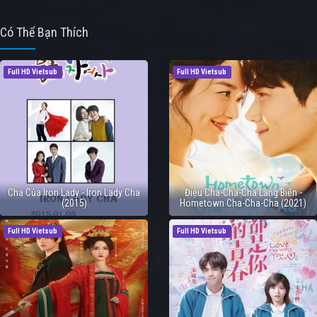
Có Thể Bạn Thích
Full HD Vietsub
Full HD Vietsub
Cha Của Iron Lady - Iron Lady Cha
Điệu Cha-Cha-Cha Làng Biển -
(2015)
Hometown Cha-Cha-Cha (2021)
Full HD Vietsub
Full HD Vietsub