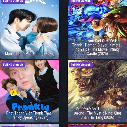
Full HD Vietsub
Full HD Vietsub
Thanh Gươm Diệt Quỷ: Vô Hạn
Thành - Demon Slayer -Kimetsu
no Yaiba- The Movie: Infinity
Mạn Thành - Man Cheng (2025)
Castle (2025)
Full HD Vietsub
Full HD Vietsub
Lão Cửu Môn: Thanh Sơn Hải
Phát Thanh Viên Thành Thật -
Đường - The Mystic Nine: Qing
Frankly Speaking (2024)
Shan Hai Tang (2026)