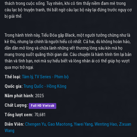
thách trong cuộc sống. Tuy nhiên, khi cô tìm thấy niềm đam mê trong
câu lạc bộ truyện tranh, thì bất ngờ câu lạc bộ này lại đứng trước nguy cơ
bị giải thể.
Trong hành trình này, Tiểu Đóa gặp Black, một người tưởng chừng như là
kẻ thù, nhưng lại chính là người hiểu cô nhất. Cả hai, dù không hoàn hảo,
dần dần mở lòng và chữa lành những vết thương lòng sâu kín mà họ
mang trong suốt quãng thời gian dài. Câu chuyện là hành trình tìm lại bản
thân và tình bạn, nơi mà sự hiểu biết và lòng nhân ái có thể giúp họ vượt
qua mọi trở ngại.
Thể loại:
Tâm lý
TV Series - Phim bộ
Quốc gia:
Trung Quốc - Hồng Kông
Năm phát hành:
2025
Chất Lượng:
Full HD Vietsub
Tổng lượt xem:
70,681
Diễn Viên:
Chengen Yu
Gao Maotong
Yiwei Yang
Wenting Hao
Zixuan
Wang