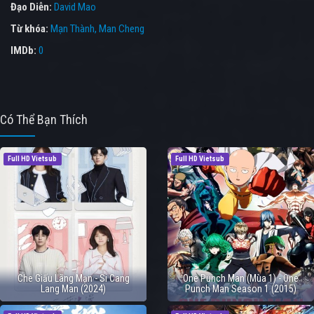
Đạo Diễn:
David Mao
Từ khóa:
Mạn Thành
,
Man Cheng
IMDb:
0
Có Thể Bạn Thích
Full HD Vietsub
Full HD Vietsub
Che Giấu Lãng Mạn - Si Cang
One Punch Man (Mùa 1) - One
Lang Man (2024)
Punch Man Season 1 (2015)