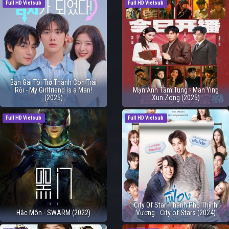
Full HD Vietsub
Full HD Vietsub
Bạn Gái Tôi Trở Thành Con Trai
Rồi - My Girlfriend Is a Man!
Mạn Ảnh Tầm Tung - Man Ying
(2025)
Xun Zong (2025)
Full HD Vietsub
Full HD Vietsub
City Of Star: Thành Phố Thịnh
Hắc Môn - SWARM (2022)
Vượng - City of Stars (2024)