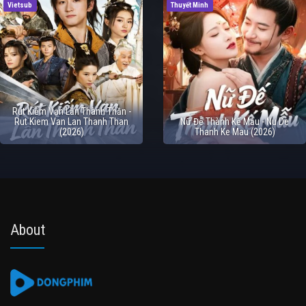
Vietsub
Thuyết Minh
Rút Kiếm Vạn Lần Thành Thần -
Rut Kiem Van Lan Thanh Than
Nữ Đế Thành Kế Mẫu - Nu De
(2026)
Thanh Ke Mau (2026)
About