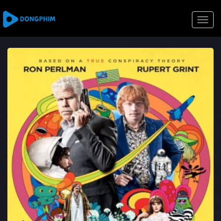
Toggle
naviga