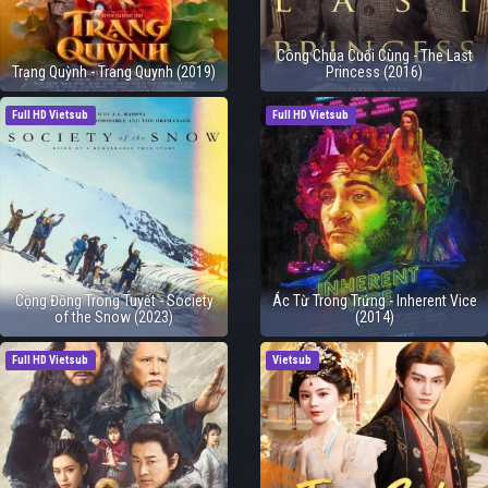
Công Chúa Cuối Cùng - The Last
Trạng Quỳnh - Trang Quynh (2019)
Princess (2016)
Full HD Vietsub
Full HD Vietsub
Cộng Đồng Trong Tuyết - Society
Ác Từ Trong Trứng - Inherent Vice
of the Snow (2023)
(2014)
Full HD Vietsub
Vietsub