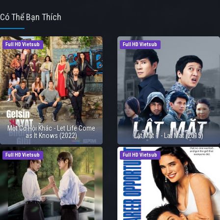
Có Thể Bạn Thích
Full HD Vietsub
Full HD Vietsub
Một Cơ Hội Khác - Let Life Come
as It Knows (2022)
Lật Mặt 1 - Lat Mat (2015)
Full HD Vietsub
Full HD Vietsub