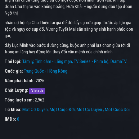
thậm chí chưa từng thực sự có một cuộc hôn nhân trọn vẹn. Khi tập
đoàn Chu thị rơi vào khủng hoảng, Hứa Khải – người đứng đầu tập đoàn
Ngô thị –
nhân cơ hội ép Chu Thiện tái giá để đổi lấy sự cứu giúp. Trước áp lực gia
tộc và nguy cơ sụp đổ, Vương Tuyết Mai sẵn sàng hy sinh hạnh phúc con
gái,
đẩy Lục Minh vào bước đường cùng, buộc anh phải lựa chọn giữa rời đi
trong im lặng hay đứng lên thay đổi vận mệnh của chính mình.
Thể loại:
Tâm lý
Tình cảm - Lãng mạn
TV Series - Phim bộ
DramaTV
Quốc gia:
Trung Quốc - Hồng Kông
Năm phát hành:
2026
Chất Lượng:
Vietsub
Tổng lượt xem:
2,962
Từ khóa:
Một Cơ Duyên, Một Cuộc Đời
,
Mot Co Duyen , Mot Cuoc Doi
IMDb:
0