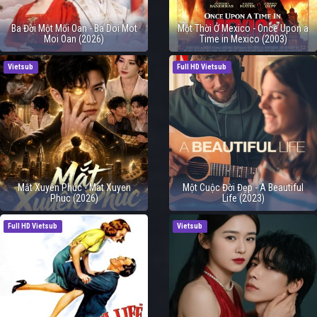
Ba Đời Một Mối Oan - Ba Doi Mot
Một Thời Ở Mexico - Once Upon a
Moi Oan (2026)
Time in Mexico (2003)
Vietsub
Full HD Vietsub
Mắt Xuyên Phúc - Mat Xuyen
Một Cuộc Đời Đẹp - A Beautiful
Phuc (2026)
Life (2023)
Full HD Vietsub
Vietsub