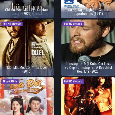
Chỉ Một Ánh Mắt - Eye Contact
Cơ Hội Nghề Nghiệp - Career
(2025)
Opportunities (1991)
Full HD Vietsub
Full HD Vietsub
Christopher: Một Cuộc Đời Thực
Một Mất Một Còn - The Duel
Sự Đẹp - Christopher: A Beautiful
(2016)
Real Life (2025)
Thuyết Minh
Full HD Vietsub