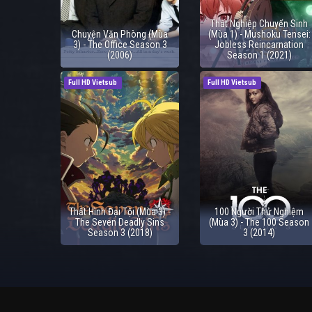
Thất Nghiệp Chuyển Sinh
Chuyện Văn Phòng (Mùa
(Mùa 1) - Mushoku Tensei:
3) - The Office Season 3
Jobless Reincarnation
(2006)
Season 1 (2021)
Full HD Vietsub
Full HD Vietsub
Thất Hình Đại Tội (Mùa 3) -
100 Người Thử Nghiệm
The Seven Deadly Sins
(Mùa 3) - The 100 Season
Season 3 (2018)
3 (2014)