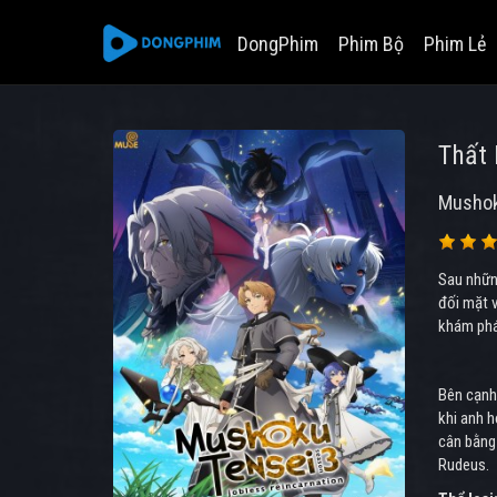
DongPhim
Phim Bộ
Phim Lẻ
Thất 
Mushok
Sau những
đối mặt v
khám phá 
Bên cạnh 
khi anh h
cân bằng 
Rudeus.