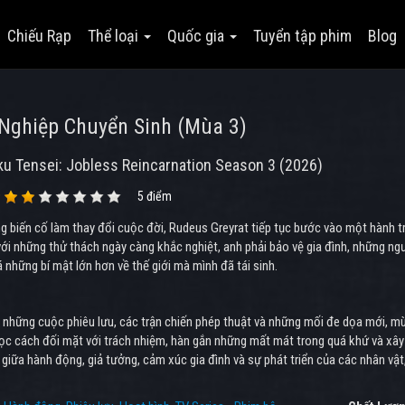
Chiếu Rạp
Thể loại
Quốc gia
Tuyển tập phim
Blog
Nghiệp Chuyển Sinh (Mùa 3)
u Tensei: Jobless Reincarnation Season 3 (2026)
5 điểm
 biến cố làm thay đổi cuộc đời, Rudeus Greyrat tiếp tục bước vào một hành tr
ới những thử thách ngày càng khắc nghiệt, anh phải bảo vệ gia đình, những ngư
những bí mật lớn hơn về thế giới mà mình đã tái sinh.
những cuộc phiêu lưu, các trận chiến phép thuật và những mối đe dọa mới, mù
ọc cách đối mặt với trách nhiệm, hàn gắn những mất mát trong quá khứ và xây
giữa hành động, giả tưởng, cảm xúc gia đình và sự phát triển của các nhân vật