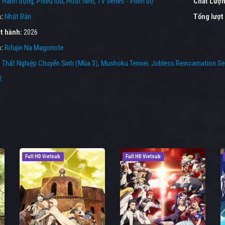
:
Hành động
Phiêu lưu
Hoạt hình
TV Series - Phim bộ
Chất Lượn
a:
Nhật Bản
Tổng lượt
t hành:
2026
n:
Rifujin Na Magonote
:
Thất Nghiệp Chuyển Sinh (Mùa 3)
,
Mushoku Tensei: Jobless Reincarnation S
2
Full HD Vietsub
Full HD Vietsub