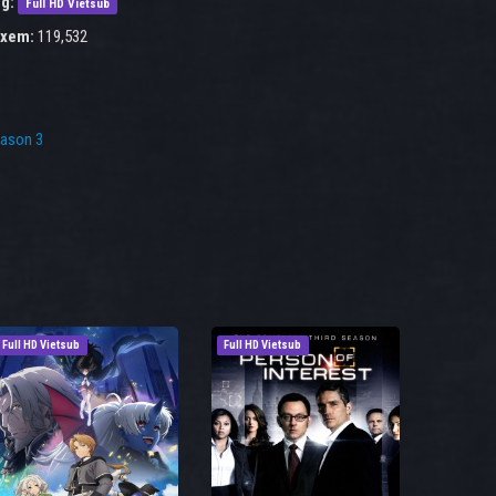
g:
Full HD Vietsub
 xem:
119,532
eason 3
Full HD Vietsub
Full HD Vietsub