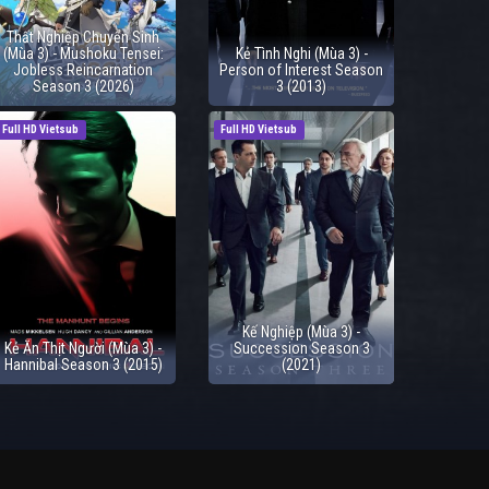
Thất Nghiệp Chuyển Sinh
(Mùa 3) - Mushoku Tensei:
Kẻ Tình Nghi (Mùa 3) -
Jobless Reincarnation
Person of Interest Season
Season 3 (2026)
3 (2013)
Full HD Vietsub
Full HD Vietsub
Kế Nghiệp (Mùa 3) -
Kẻ Ăn Thịt Người (Mùa 3) -
Succession Season 3
Hannibal Season 3 (2015)
(2021)