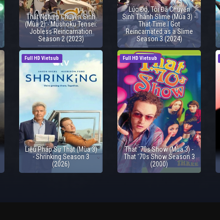
Lúc Đó, Tôi Đã Chuyển
Thất Nghiệp Chuyển Sinh
Sinh Thành Slime (Mùa 3) -
(Mùa 2) - Mushoku Tensei:
That Time I Got
Jobless Reincarnation
Reincarnated as a Slime
Season 2 (2023)
Season 3 (2024)
Full HD Vietsub
Full HD Vietsub
Liệu Pháp Sự Thật (Mùa 3)
That '70s Show (Mùa 3) -
- Shrinking Season 3
That '70s Show Season 3
(2026)
(2000)