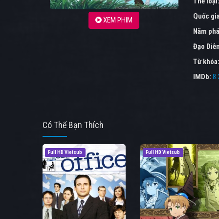
Thể loại
Quốc gi
XEM PHIM
Năm phá
Đạo Diễ
Từ khóa
IMDb:
8.
Có Thể Bạn Thích
Full HD Vietsub
Full HD Vietsub