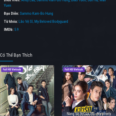
Diễn Viên:
Andy Lau
Sammo Kam-Bo Hung
Biao Yuen
Jun Hu
Wah
Yuen
Đạo Diễn:
Sammo Kam-Bo Hung
Từ khóa:
Lão Vệ Sĩ
,
My Beloved Bodyguard
IMDb:
5.9
Có Thể Bạn Thích
Full HD Vietsub
Full HD Vietsub
Nàng Vệ Sĩ Của Tôi - My Lovely