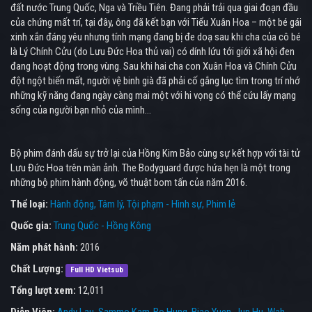
đất nước Trung Quốc, Nga và Triều Tiên. Đang phải trải qua giai đoạn đầu
của chứng mất trí, tại đây, ông đã kết bạn với Tiểu Xuân Hoa – một bé gái
xinh xắn đáng yêu nhưng tính mạng đang bị đe doạ sau khi cha của cô bé
là Lý Chính Cửu (do Lưu Đức Hoa thủ vai) có dính lứu tới giới xã hội đen
đang hoạt động trong vùng. Sau khi hai cha con Xuân Hoa và Chính Cửu
đột ngột biến mất, người vệ binh già đã phải cố gắng lục tìm trong trí nhớ
những kỹ năng đang ngày càng mai một với hi vọng có thể cứu lấy mạng
sống của người bạn nhỏ của mình…
Bộ phim đánh dấu sự trở lại của Hồng Kim Bảo cùng sự kết hợp với tài tử
Lưu Đức Hoa trên màn ảnh. The Bodyguard được hứa hẹn là một trong
những bộ phim hành động, võ thuật bom tấn của năm 2016.
Thể loại:
Hành động
Tâm lý
Tội phạm - Hình sự
Phim lẻ
Quốc gia:
Trung Quốc - Hồng Kông
Năm phát hành:
2016
Chất Lượng:
Full HD Vietsub
Tổng lượt xem:
12,011