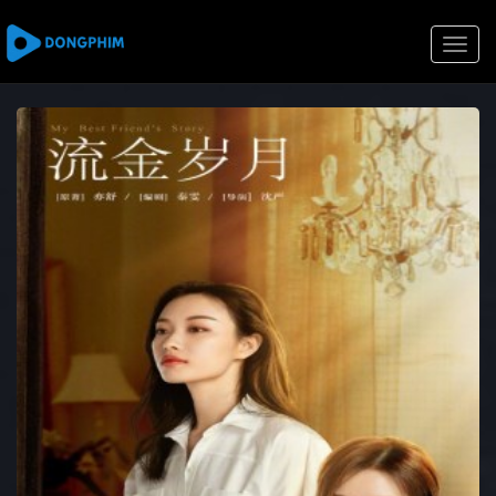
Toggle
naviga