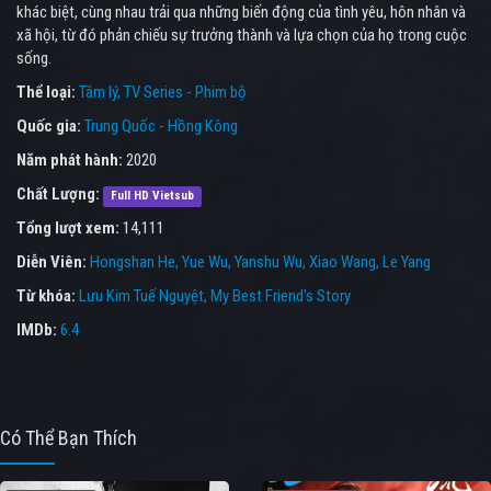
khác biệt, cùng nhau trải qua những biến động của tình yêu, hôn nhân và
xã hội, từ đó phản chiếu sự trưởng thành và lựa chọn của họ trong cuộc
sống.
Thể loại:
Tâm lý
TV Series - Phim bộ
Quốc gia:
Trung Quốc - Hồng Kông
Năm phát hành:
2020
Chất Lượng:
Full HD Vietsub
Tổng lượt xem:
14,111
Diễn Viên:
Hongshan He
Yue Wu
Yanshu Wu
Xiao Wang
Le Yang
Từ khóa:
Lưu Kim Tuế Nguyệt
,
My Best Friend's Story
IMDb:
6.4
Có Thể Bạn Thích