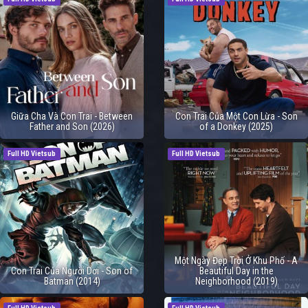
Giữa Cha Và Con Trai - Between
Con Trai Của Một Con Lừa - Son
Father and Son (2026)
of a Donkey (2025)
Full HD Vietsub
Full HD Vietsub
Một Ngày Đẹp Trời Ở Khu Phố - A
Con Trai Của Người Dơi - Son of
Beautiful Day in the
Batman (2014)
Neighborhood (2019)