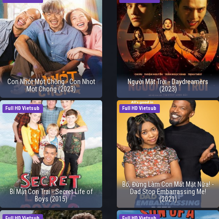
Con Nhót Mót Chồng - Con Nhot
Người Mặt Trời - Daydreamers
Mot Chong (2023)
(2023)
Full HD Vietsub
Full HD Vietsub
Bố, Đừng Làm Con Mất Mặt Nữa! -
Bí Mật Con Trai - Secret Life of
Dad Stop Embarrassing Me!
Boys (2015)
(2021)
Full HD Vietsub
Full HD Vietsub